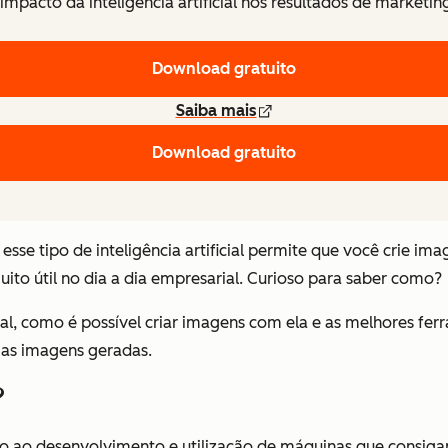
mpacto da inteligência artificial nos resultados de marketin
Download gratuito
Saiba mais
Download gratuito
se tipo de inteligência artificial permite que você crie ima
to útil no dia a dia empresarial. Curioso para saber como?
cial, como é possível criar imagens com ela e as melhores ferr
 as imagens geradas.
?
ltado ao desenvolvimento e utilização de máquinas que consig