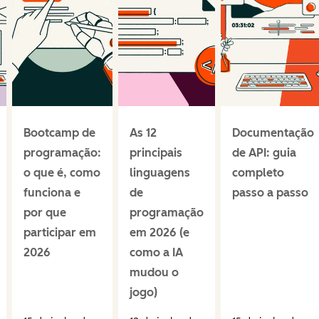
Bootcamp de
As 12
Documentação
programação:
principais
de API: guia
o que é, como
linguagens
completo
funciona e
de
passo a passo
por que
programação
participar em
em 2026 (e
2026
como a IA
mudou o
jogo)