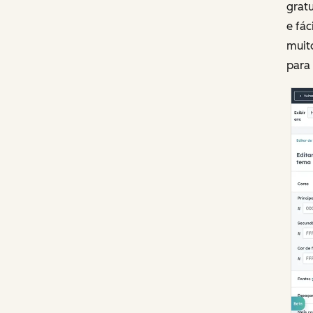
gratu
e fác
muit
para