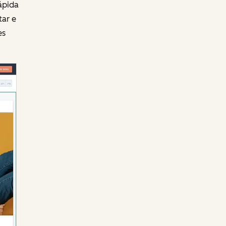
ápida
tar e
es