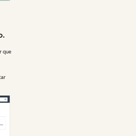
o.
r que
tar