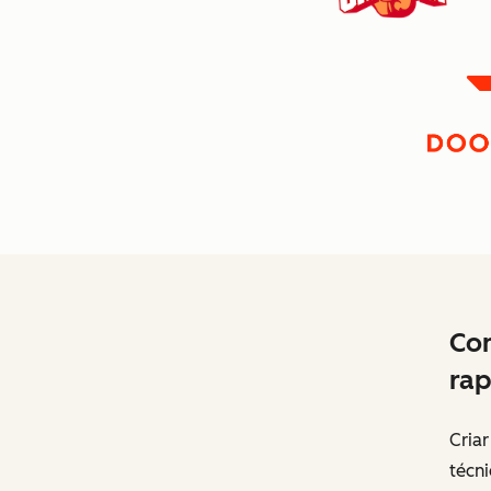
Com
rap
Cria
técn