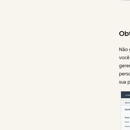
Obt
Não g
você 
gere
pers
sua p