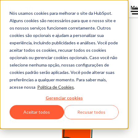
Me
Nós usamos cookies para melhorar o site da HubSpot.
Alguns cookies são necessários para que o nosso site e
Página principal dos estudos de caso
os nossos serviços funcionem corretamente. Outros
cookies são opcionais e ajudam a personalizar sua
Explore todas as
experiência, incluindo publicidades e análises. Você pode
nossas histórias de
aceitar todos os cookies, recusar todos os cookies
opcionais ou gerenciar cookies opcionais. Caso você não
clientes.
selecione nenhuma opção, nossas configurações de
cookies padrão serão aplicadas. Você pode alterar suas
preferências a qualquer momento. Para saber mais,
Saiba como empresas como a sua tiveram resultados
acesse nossa
Política de Cookies
.
impressionantes com as ferramentas e soluções da
Gerenciar cookies
HubSpot.
Aceitar todos
Recusar todos