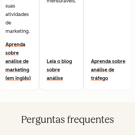
mensuráveis.
suas
atividades
de
marketing.
Aprenda
sobre
análise de
Leia o blog
Aprenda sobre
marketing
sobre
análise de
(em inglês)
análise
tráfego
Perguntas frequentes