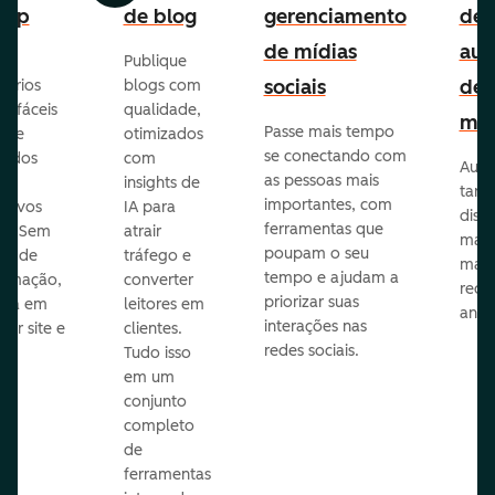
-up
de blog
gerenciamento
de
de mídias
aut
Publique
sociais
de
lários
blogs com
p fáceis
qualidade,
mar
Passe mais tempo
ar e
otimizados
se conectando com
zados
com
Auto
as pessoas mais
insights de
taref
importantes, com
itivos
IA para
disp
ferramentas que
s. Sem
atrair
mail
poupam o seu
sar de
tráfego e
mark
tempo e ajudam a
ramação,
converter
redes
priorizar suas
ona em
leitores em
anún
interações nas
uer site e
clientes.
redes sociais.
is.
Tudo isso
em um
conjunto
completo
de
ferramentas