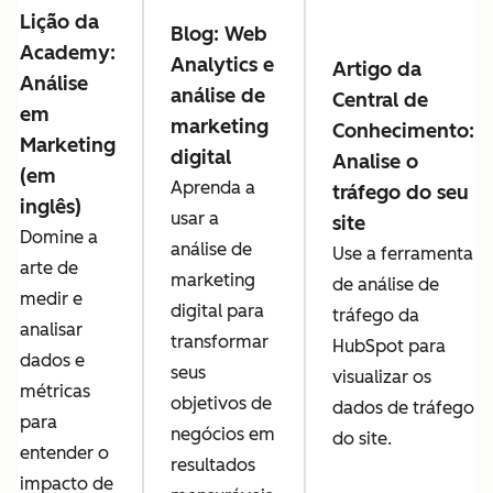
Lição da
Blog: Web
Academy:
Analytics e
Artigo da
Análise
análise de
Central de
em
marketing
Conhecimento:
Marketing
digital
Analise o
(em
Aprenda a
tráfego do seu
inglês)
usar a
site
Domine a
análise de
Use a ferramenta
arte de
marketing
de análise de
medir e
digital para
tráfego da
analisar
transformar
HubSpot para
dados e
seus
visualizar os
métricas
objetivos de
dados de tráfego
para
negócios em
do site.
entender o
resultados
impacto de