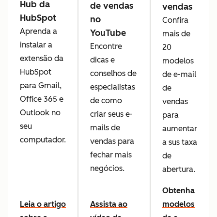
Hub da
de vendas
vendas
HubSpot
no
Confira
Aprenda a
YouTube
mais de
instalar a
Encontre
20
extensão da
dicas e
modelos
HubSpot
conselhos de
de e-mail
para Gmail,
especialistas
de
Office 365 e
de como
vendas
Outlook no
criar seus e-
para
seu
mails de
aumentar
computador.
vendas para
a sus taxa
fechar mais
de
negócios.
abertura.
Obtenha
Leia o artigo
Assista ao
modelos