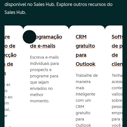
disponível no Sales Hub. Explore outros recursos do
Sales Hub.
ware
Programação
CRM
Softw
Anterior
Avançar
uito de
de e-mails
gratuito
de per
pecção
para
de
Escreva e-mails
ads de
Outlook
client
individuais para
prospects e
as
Trabalhe de
Tenha
programe para
maneira
acesso 
que sejam
ore as
mais
context
enviados no
s dos
inteligente
valioso
melhor
ects ao
com um
sobre a
momento.
te em
CRM
pessoas
 real,
gratuito
empres
mine
para
para q
Outlook
você en