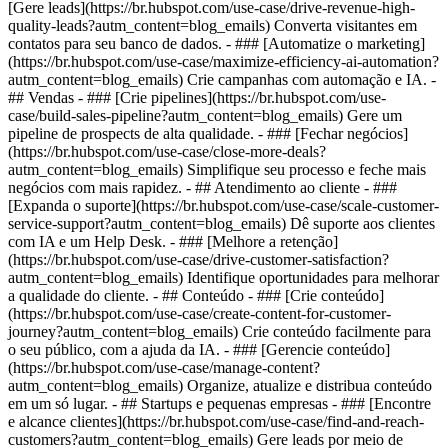
[Gere leads](https://br.hubspot.com/use-case/drive-revenue-high-
quality-leads?autm_content=blog_emails) Converta visitantes em
contatos para seu banco de dados. - ### [Automatize o marketing]
(https://br.hubspot.com/use-case/maximize-efficiency-ai-automation?
autm_content=blog_emails) Crie campanhas com automação e IA. -
## Vendas - ### [Crie pipelines](https://br.hubspot.com/use-
case/build-sales-pipeline?autm_content=blog_emails) Gere um
pipeline de prospects de alta qualidade. - ### [Fechar negócios]
(https://br.hubspot.com/use-case/close-more-deals?
autm_content=blog_emails) Simplifique seu processo e feche mais
negócios com mais rapidez. - ## Atendimento ao cliente - ###
[Expanda o suporte](https://br.hubspot.com/use-case/scale-customer-
service-support?autm_content=blog_emails) Dê suporte aos clientes
com IA e um Help Desk. - ### [Melhore a retenção]
(https://br.hubspot.com/use-case/drive-customer-satisfaction?
autm_content=blog_emails) Identifique oportunidades para melhorar
a qualidade do cliente. - ## Conteúdo - ### [Crie conteúdo]
(https://br.hubspot.com/use-case/create-content-for-customer-
journey?autm_content=blog_emails) Crie conteúdo facilmente para
o seu público, com a ajuda da IA. - ### [Gerencie conteúdo]
(https://br.hubspot.com/use-case/manage-content?
autm_content=blog_emails) Organize, atualize e distribua conteúdo
em um só lugar. - ## Startups e pequenas empresas - ### [Encontre
e alcance clientes](https://br.hubspot.com/use-case/find-and-reach-
customers?autm_content=blog_emails) Gere leads por meio de