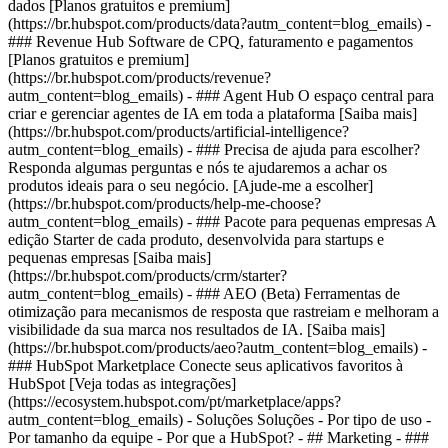
dados [Planos gratuitos e premium]
(https://br.hubspot.com/products/data?autm_content=blog_emails) -
### Revenue Hub Software de CPQ, faturamento e pagamentos
[Planos gratuitos e premium]
(https://br.hubspot.com/products/revenue?
autm_content=blog_emails) - ### Agent Hub O espaço central para
criar e gerenciar agentes de IA em toda a plataforma [Saiba mais]
(https://br.hubspot.com/products/artificial-intelligence?
autm_content=blog_emails) - ### Precisa de ajuda para escolher?
Responda algumas perguntas e nós te ajudaremos a achar os
produtos ideais para o seu negócio. [Ajude-me a escolher]
(https://br.hubspot.com/products/help-me-choose?
autm_content=blog_emails)
- ### Pacote para pequenas empresas A
edição Starter de cada produto, desenvolvida para startups e
pequenas empresas [Saiba mais]
(https://br.hubspot.com/products/crm/starter?
autm_content=blog_emails) - ### AEO (Beta) Ferramentas de
otimização para mecanismos de resposta que rastreiam e melhoram a
visibilidade da sua marca nos resultados de IA. [Saiba mais]
(https://br.hubspot.com/products/aeo?autm_content=blog_emails) -
### HubSpot Marketplace Conecte seus aplicativos favoritos à
HubSpot [Veja todas as integrações]
(https://ecosystem.hubspot.com/pt/marketplace/apps?
autm_content=blog_emails) - Soluções Soluções - Por tipo de uso -
Por tamanho da equipe - Por que a HubSpot?
- ## Marketing - ###