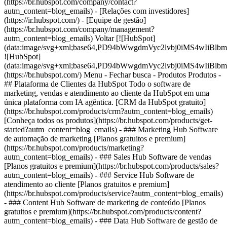
(https://br.hubspot.com/company/contact?
autm_content=blog_emails) - [Relações com investidores]
(https://ir.hubspot.com/) - [Equipe de gestão]
(https://br.hubspot.com/company/management?
autm_content=blog_emails) Voltar [![HubSpot]
(data:image/svg+xml;base64,PD94bWwgdmVyc2lvbj0iM
![HubSpot]
(data:image/svg+xml;base64,PD94bWwgdmVyc2lvbj0iM
(https://br.hubspot.com/) Menu - Fechar busca
- Produtos Produtos -
## Plataforma de Clientes da HubSpot Todo o software de
marketing, vendas e atendimento ao cliente da HubSpot em uma
única plataforma com IA agêntica. [CRM da HubSpot gratuito]
(https://br.hubspot.com/products/crm?autm_content=blog_emails)
[Conheça todos os produtos](https://br.hubspot.com/products/get-
started?autm_content=blog_emails)
- ### Marketing Hub Software
de automação de marketing [Planos gratuitos e premium]
(https://br.hubspot.com/products/marketing?
autm_content=blog_emails) - ### Sales Hub Software de vendas
[Planos gratuitos e premium](https://br.hubspot.com/products/sales?
autm_content=blog_emails) - ### Service Hub Software de
atendimento ao cliente [Planos gratuitos e premium]
(https://br.hubspot.com/products/service?autm_content=blog_emails)
- ### Content Hub Software de marketing de conteúdo [Planos
gratuitos e premium](https://br.hubspot.com/products/content?
autm_content=blog_emails) - ### Data Hub Software de gestão de