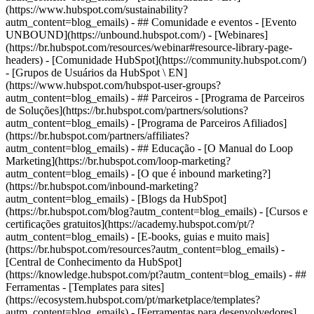
(https://www.hubspot.com/sustainability?
autm_content=blog_emails) - ## Comunidade e eventos - [Evento
UNBOUND](https://unbound.hubspot.com/) - [Webinares]
(https://br.hubspot.com/resources/webinar#resource-library-page-
headers) - [Comunidade HubSpot](https://community.hubspot.com/)
- [Grupos de Usuários da HubSpot \ EN]
(https://www.hubspot.com/hubspot-user-groups?
autm_content=blog_emails) - ## Parceiros - [Programa de Parceiros
de Soluções](https://br.hubspot.com/partners/solutions?
autm_content=blog_emails) - [Programa de Parceiros Afiliados]
(https://br.hubspot.com/partners/affiliates?
autm_content=blog_emails) - ## Educação - [O Manual do Loop
Marketing](https://br.hubspot.com/loop-marketing?
autm_content=blog_emails) - [O que é inbound marketing?]
(https://br.hubspot.com/inbound-marketing?
autm_content=blog_emails) - [Blogs da HubSpot]
(https://br.hubspot.com/blog?autm_content=blog_emails) - [Cursos e
certificações gratuitos](https://academy.hubspot.com/pt/?
autm_content=blog_emails) - [E-books, guias e muito mais]
(https://br.hubspot.com/resources?autm_content=blog_emails) -
[Central de Conhecimento da HubSpot]
(https://knowledge.hubspot.com/pt?autm_content=blog_emails) - ##
Ferramentas - [Templates para sites]
(https://ecosystem.hubspot.com/pt/marketplace/templates?
autm_content=blog_emails) - [Ferramentas para desenvolvedores]