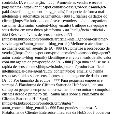
conteúdo, IA e automação. - ### [Aumente as vendas e receba
pagamentos](https://br.hubspot.com/use-case/grow-sales-and-get-
paid-faster?autm_content=blog_emails) Prospecte de forma mais
inteligente e automatize pagamentos. - ### [Organize os dados do
cliente](https://br.hubspot.com/use-case/understand-and-organize-
customer-data?autm_content=blog_emails) Unifique sua equipe e
seus dados em uma única plataforma. - ## Inteligência artificial -
### [Resolva dúvidas de seus clientes 24/7]
(https://br.hubspot.com/products/artificial-intelligence/ai-customer-
service-agent?autm_content=blog_emails) Melhore o atendimento
ao cliente com um agente de IA - ### [Automatize a prospecção de
vendas](https://br.hubspot.com/products/sales/ai-prospecting-agent?
autm_content=blog_emails) Identifique e envolva leads de alto valor
com um agente de prospecção de IA. - ### [Faça uma análise mais
rápida de seus clientes](https://br.hubspot.com/products/artificial-
intelligence/ai-data-agent?autm_content=blog_emails) Obtenha
respostas rápidas sobre seus clientes com um agente de dados com
IA. ## Por tamanho da equipe - ### Para pequenas empresas e
startups A Plataforma de Clientes Starter da HubSpot ajuda sua
startup ou pequena empresa em crescimento a encontrar e conquistar
clientes desde o primeiro dia. [Saiba mais sobre a Plataforma de
Clientes Starter da HubSpot]
(https://br.hubspot.com/products/crm/starter?
autm_content=blog_emails) - ### Para grandes empresas A
Plataforma de Clientes Enterprise integrada da HubSpot é poderosa