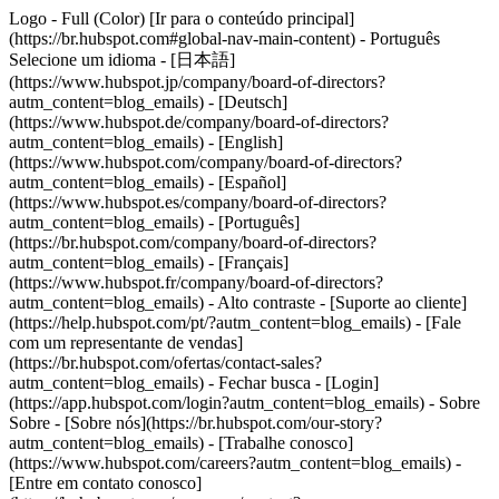
Logo - Full (Color) [Ir para o conteúdo principal]
(https://br.hubspot.com#global-nav-main-content) - Português
Selecione um idioma - [日本語]
(https://www.hubspot.jp/company/board-of-directors?
autm_content=blog_emails) - [Deutsch]
(https://www.hubspot.de/company/board-of-directors?
autm_content=blog_emails) - [English]
(https://www.hubspot.com/company/board-of-directors?
autm_content=blog_emails) - [Español]
(https://www.hubspot.es/company/board-of-directors?
autm_content=blog_emails) - [Português]
(https://br.hubspot.com/company/board-of-directors?
autm_content=blog_emails) - [Français]
(https://www.hubspot.fr/company/board-of-directors?
autm_content=blog_emails) - Alto contraste - [Suporte ao cliente]
(https://help.hubspot.com/pt/?autm_content=blog_emails) - [Fale
com um representante de vendas]
(https://br.hubspot.com/ofertas/contact-sales?
autm_content=blog_emails)
- Fechar busca - [Login]
(https://app.hubspot.com/login?autm_content=blog_emails) - Sobre
Sobre - [Sobre nós](https://br.hubspot.com/our-story?
autm_content=blog_emails) - [Trabalhe conosco]
(https://www.hubspot.com/careers?autm_content=blog_emails) -
[Entre em contato conosco]