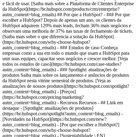
e fácil de usar. [Saiba mais sobre a Plataforma de Clientes Enterprise
da HubSpot](https://br.hubspot.com/products/crm/enterprise?
autm_content=blog_emails) ## Por que a HubSpot? - ### Por que
escolher a HubSpot? Depois de apenas um ano, os clientes da
HubSpot adquirem 129% mais leads, fecham 36% mais negócios e
observam uma melhoria de 37% nas taxas de fechamento de tickets.
[Saiba mais sobre o que diferencia a solução da HubSpot]
(https://br.hubspot.com/why-choose-hubspot?
autm_content=blog_emails) - ### Estudos de caso Conheça
empresas como a sua em todo o mundo que usam a HubSpot para
unir suas equipes, capacitar seus negócios e crescer melhor. [Veja
todos os estudos de caso](https://br.hubspot.com/case-studies?
autm_content=blog_emails) - ### Spotlight: atualizações de
produtos Saiba mais sobre os lançamentos e anúncios de produtos
da HubSpot nesta vitrine semestral de produtos. [Veja as
atualizações de nossos produtos](https://br.hubspot.com/spotlight?
autm_content=blog_emails) - [Preços]
(https://br.hubspot.com/pricing/marketing?
autm_content=blog_emails) - Recursos Recursos - ## Link em
destaque - [Spotlight: atualizações de produtos]
(https://br.hubspot.com/spotlight?autm_content=blog_emails) -
[Novidades na HubSpot](https://br.hubspot.com/new?
autm_content=blog_emails) - [Por que escolher a HubSpot?]
(https://br.hubspot.com/why-choose-hubspot?
autm_content=blog_emails) - [Sustentabilidade \ EN]