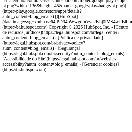
na1.net/hub/53/hubfs/assets/hubspot.com/footer/google-play-badge-
pt.png?width=136&height=45&name=google-play-badge-pt.png)]
(https://play.google.com/store/apps/details?
autm_content=blog_emails) [![HubSpot]
(data:image/svg+xml;base64,PD94bWwgdmVyc2lvbj0i
(https://br.hubspot.com/) Copyright © 2026 HubSpot, Inc. - [Centro
de recursos jurídicos](https://legal.hubspot.com/br/legal-center?
autm_content=blog_emails) - [Política de privacidade]
(https://legal.hubspot.com/br/privacy-policy?
autm_content=blog_emails) - [Segurança]
(https://legal.hubspot.com/br/security?autm_content=blog_emails) -
[Acessibilidade do Site](https://legal.hubspot.com/br/website-
accessibility?autm_content=blog_emails) - [Gerenciar cookies]
(https://br.hubspot.com)