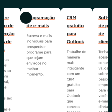
ware
Programação
CRM
Softw
Anterior
Avançar
uito de
de e-mails
gratuito
de per
pecção
para
de
Escreva e-mails
ads de
Outlook
client
individuais para
prospects e
as
Trabalhe de
Tenha
programe para
maneira
acesso 
que sejam
ore as
mais
context
enviados no
s dos
inteligente
valioso
melhor
ects ao
com um
sobre a
momento.
te em
CRM
pessoas
 real,
gratuito
empres
mine
para
para q
Outlook
você en
sas são
que
e-mails
s
conecta
diretam
idas e