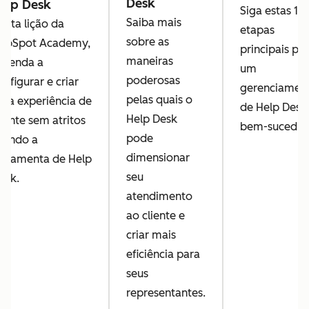
Desk
elp Desk
Siga estas 13
Saiba mais
esta lição da
etapas
sobre as
ubSpot Academy,
principais pa
maneiras
prenda a
um
poderosas
onfigurar e criar
gerenciamen
pelas quais o
ma experiência de
de Help Desk
Help Desk
liente sem atritos
bem-sucedid
pode
sando a
dimensionar
erramenta de Help
seu
esk.
atendimento
ao cliente e
criar mais
eficiência para
seus
representantes.