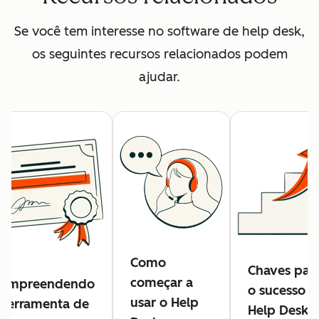
Se você tem interesse no software de help desk,
os seguintes recursos relacionados podem
ajudar.
Como
Chaves par
começar a
ompreendendo
o sucesso d
usar o Help
 ferramenta de
Help Desk