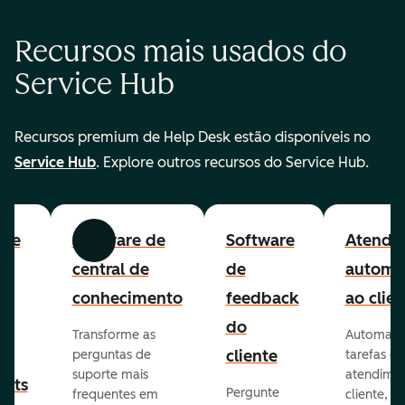
Recursos mais usados do
Service Hub
Recursos premium de Help Desk estão disponíveis no
Service Hub
. Explore outros recursos do Service Hub.
are
Software de
Software
Atendi
Anterior
Avançar
to
central de
de
automa
lp
conhecimento
feedback
ao clien
e
do
Transforme as
Automatiz
ão
cliente
perguntas de
tarefas de
suporte mais
atendime
kets
Pergunte
frequentes em
cliente,