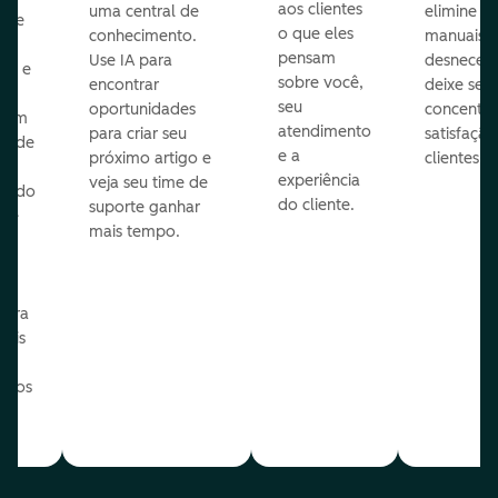
aos clientes
uma central de
elimine p
ize
o que eles
conhecimento.
manuais
pensam
Use IA para
desnecess
vos e
sobre você,
encontrar
deixe seu 
seu
oportunidades
concentra
 com
atendimento
para criar seu
satisfação
te de
e a
próximo artigo e
clientes.
experiência
veja seu time de
zindo
do cliente.
suporte ganhar
 de
mais tempo.
o
e
ua
para
mais
o os