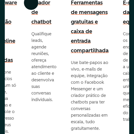
ftware
Criador
Ferramentas
E-ma
Anterior
Avançar
e
de
de mensagens
da
stão
chatbot
gratuitas e
equ
e
caixa de
Qualifique
Cone
peline
entrada
leads,
os
agende
ende
e
compartilhada
reuniões,
de e-
endas
ofereça
de eq
Use bate-papos ao
atendimento
a um
vivo, e-mails de
icione
ao cliente e
caixa
equipe, integração
gócios
desenvolva
entra
com o Facebook
m um só
suas
unive
Messenger e um
que,
conversas
que
criador prático de
ribua
individuais.
melho
chatbots para ter
efas e
eficiê
conversas
ntrole o
do
personalizadas em
ogresso
traba
escala, tudo
s seus
gratuitamente.
néis.