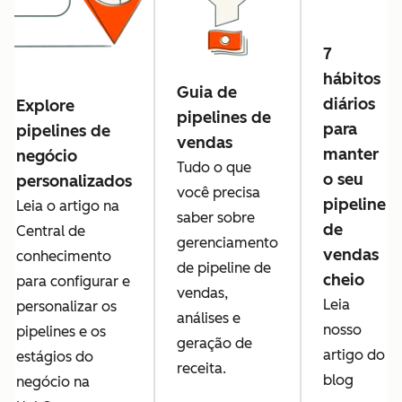
7
hábitos
Guia de
diários
Explore
pipelines de
para
pipelines de
vendas
manter
negócio
Tudo o que
o seu
personalizados
você precisa
pipeline
Leia o artigo na
saber sobre
de
Central de
gerenciamento
vendas
conhecimento
de pipeline de
cheio
para configurar e
vendas,
Leia
personalizar os
análises e
nosso
pipelines e os
geração de
artigo do
estágios do
receita.
blog
negócio na