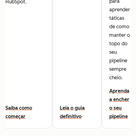
para
HubSpot.
aprender
táticas
de como
manter o
topo do
seu
pipeline
sempre
cheio.
Aprenda
a encher
Saiba como
Leia o guia
o seu
começar
definitivo
pipeline