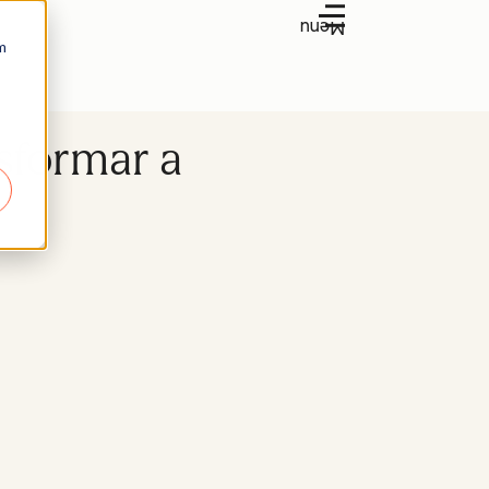
Menu
m
sformar a