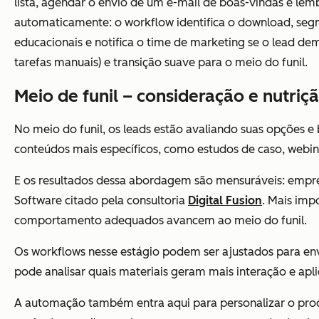
lista, agendar o envio de um e-mail de boas-vindas e lem
automaticamente: o workflow identifica o download, segm
educacionais e notifica o time de marketing se o lead de
tarefas manuais) e transição suave para o meio do funil.
Meio de funil – consideração e nutriç
No meio do funil, os leads estão avaliando suas opções e
conteúdos mais específicos, como estudos de caso, webi
E os resultados dessa abordagem são mensuráveis: empr
Software citado pela consultoria
Digital Fusion
. Mais imp
comportamento adequados avancem ao meio do funil.
Os workflows nesse estágio podem ser ajustados para en
pode analisar quais materiais geram mais interação e aplic
A automação também entra aqui para personalizar o proc