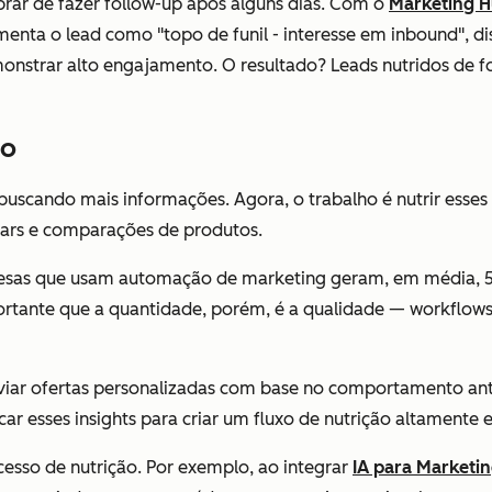
brar de fazer follow-up após alguns dias. Com o
Marketing 
enta o lead como "topo de funil - interesse em inbound", d
monstrar alto engajamento. O resultado? Leads nutridos de 
ão
 buscando mais informações. Agora, o trabalho é nutrir ess
nars e comparações de produtos.
esas que usam automação de marketing geram, em média, 50
ortante que a quantidade, porém, é a qualidade — workflows
viar ofertas personalizadas com base no comportamento ante
ar esses insights para criar um fluxo de nutrição altamente e
esso de nutrição. Por exemplo, ao integrar
IA para Marketi