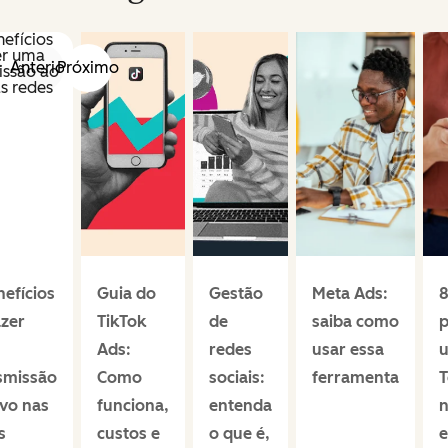
Anterior
Próximo
nefícios
Guia do
Gestão
Meta Ads:
8
azer
TikTok
de
saiba como
p
Ads:
redes
usar essa
u
smissão
Como
sociais:
ferramenta
T
ivo nas
funciona,
entenda
n
s
custos e
o que é,