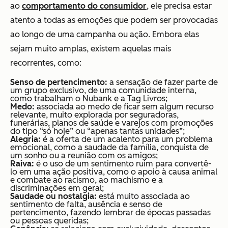
ao
comportamento do consumidor
, ele precisa estar
atento a todas as emoções que podem ser provocadas
ao longo de uma campanha ou ação. Embora elas
sejam muito amplas, existem aquelas mais
recorrentes, como:
Senso de pertencimento:
a sensação de fazer parte de
um grupo exclusivo, de uma comunidade interna,
como trabalham o Nubank e a Tag Livros;
Medo:
associada ao medo de ficar sem algum recurso
relevante, muito explorada por seguradoras,
funerárias, planos de saúde e varejos com promoções
do tipo “só hoje” ou “apenas tantas unidades”;
Alegria:
é a oferta de um acalento para um problema
emocional, como a saudade da família, conquista de
um sonho ou a reunião com os amigos;
Raiva:
é o uso de um sentimento ruim para convertê-
lo em uma ação positiva, como o apoio à causa animal
e combate ao racismo, ao machismo e a
discriminações em geral;
Saudade ou nostalgia:
está muito associada ao
sentimento de falta, ausência e senso de
pertencimento, fazendo lembrar de épocas passadas
ou pessoas queridas;