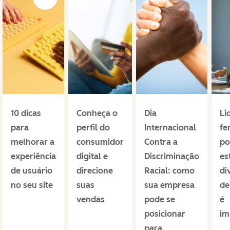
10 dicas
Conheça o
Dia
Li
para
perfil do
Internacional
fe
melhorar a
consumidor
Contra a
po
experiência
digital e
Discriminação
es
de usuário
direcione
Racial: como
di
no seu site
suas
sua empresa
de
vendas
pode se
é
posicionar
im
para