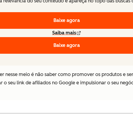
 relevância do seu conteúdo e apareça no topo das buscas
Baixe agora
Saiba mais
Baixe agora
 nesse meio é não saber como promover os produtos e servi
 o seu link de afiliados no Google e impulsionar o seu negócio