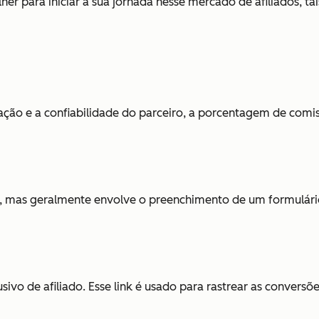
r para iniciar a sua jornada nesse mercado de afiliados, ta
ção e a confiabilidade do parceiro, a porcentagem de comiss
, mas geralmente envolve o preenchimento de um formulário
lusivo de afiliado. Esse link é usado para rastrear as convers