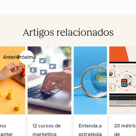
Artigos relacionados
Anterior
Próximo
mo
12 cursos de
Entenda a
20 métri
cantar
marketing
estratégia
de