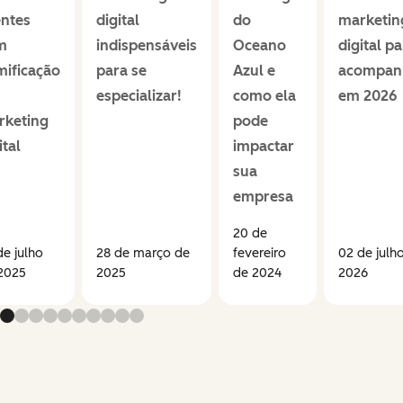
entes
digital
do
marketin
m
indispensáveis
Oceano
digital p
mificação
para se
Azul e
acompan
especializar!
como ela
em 2026
rketing
pode
ital
impactar
sua
empresa
20 de
de julho
28 de março de
fevereiro
02 de julh
2025
2025
de 2024
2026