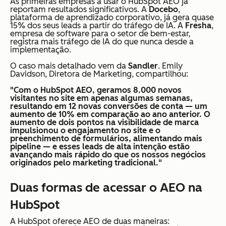
As primeiras empresas a usar o HubSpot AEO já
reportam resultados significativos. A
Docebo
,
plataforma de aprendizado corporativo, já gera quase
15% dos seus leads a partir do tráfego de IA. A
Fresha
,
empresa de software para o setor de bem-estar,
registra mais tráfego de IA do que nunca desde a
implementação.
O caso mais detalhado vem da
Sandler
. Emily
Davidson, Diretora de Marketing, compartilhou:
"Com o HubSpot AEO, geramos 8.000 novos
visitantes no site em apenas algumas semanas,
resultando em 12 novas conversões de conta — um
aumento de 10% em comparação ao ano anterior. O
aumento de dois pontos na visibilidade de marca
impulsionou o engajamento no site e o
preenchimento de formulários, alimentando mais
pipeline — e esses leads de alta intenção estão
avançando mais rápido do que os nossos negócios
originados pelo marketing tradicional."
Duas formas de acessar o AEO na
HubSpot
A HubSpot oferece AEO de duas maneiras: