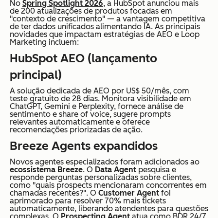
No
Spring Spotlight 2026
, a HubSpot anunciou mais
de 200 atualizações de produtos focadas em
"contexto de crescimento" — a vantagem competitiva
de ter dados unificados alimentando IA. As principais
novidades que impactam estratégias de AEO e Loop
Marketing incluem:
HubSpot AEO (lançamento
principal)
A solução dedicada de AEO por US$ 50/mês, com
teste gratuito de 28 dias. Monitora visibilidade em
ChatGPT, Gemini e Perplexity, fornece análise de
sentimento e share of voice, sugere prompts
relevantes automaticamente e oferece
recomendações priorizadas de ação.
Breeze Agents expandidos
Novos agentes especializados foram adicionados ao
ecossistema Breeze
. O
Data Agent
pesquisa e
responde perguntas personalizadas sobre clientes,
como "quais prospects mencionaram concorrentes em
chamadas recentes?". O
Customer Agent
foi
aprimorado para resolver 70% mais tickets
automaticamente, liberando atendentes para questões
complexas. O
Prospecting Agent
atua como BDR 24/7,