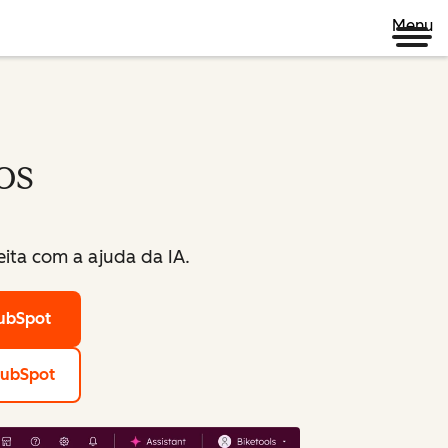
Menu
os
ita com a ajuda da IA.
HubSpot
HubSpot