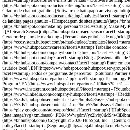
(https://www.instagram.com/hubspotbrasil/?facet1=startup) - [Youtube]
(https://www.linkedin.com/company/hubspot?facet1=startup) - [Reddit
(https://53.fs1.hubspotusercontent-na1.net/hubfs/53/assets/hubspot.c
(https://53.fs1.hubspotusercontent-na1.net/hub/53/hubfs/assets/hu
(https://play.google.com/store/apps/details?facet1=startup) [![HubSpot
(data:image/svg+xml;base64,PD94bWwgdmVyc2lvbj0i
(https://br.hubspot.com/) Copyright © 2026 HubSpot, Inc. - [Centro de 
policy?facet1=startup) - [Segurança](https://legal.hubspot.com/br/secur