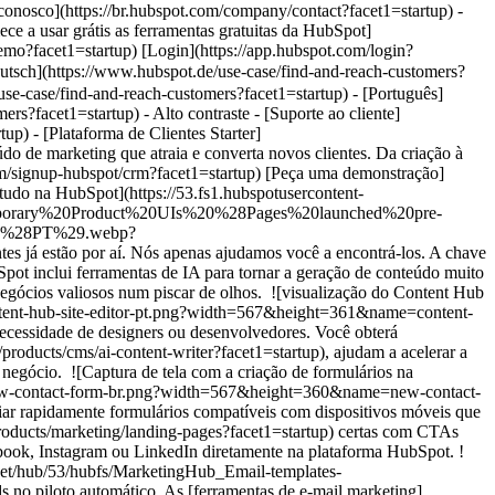
- [Plataforma de Clientes Starter](https://br.hubspot.com/products/crm/starter?facet1=startup) - Encontre seus clientes # Encontre seus clientes Gere e otimize facilmente conteúdo de marketing que atraia e converta novos clientes. Da criação à conversão, você obterá resultados rápidos em cada etapa. [Comece a usar grátis as ferramentas gratuitas da HubSpot](https://app.hubspot.com/signup-hubspot/crm?facet1=startup) [Peça uma demonstração](https://br.hubspot.com/products/customer-platform/demo?facet1=startup) ![Crie fluxos de trabalho, envie e-mails, crie ramificações se/então, tudo na HubSpot](https://53.fs1.hubspotusercontent-na1.net/hub/53/hubfs/DO%20NOT%20USE%20-%20WBZ%202025%20Rebrand-%20contact%20Teenie%20Rose%20for%20usage/Temporary%20Product%20UIs%20%28Pages%20launched%20pre-INB%29/Temporary%20Use%20Case%20Page%20Header%20Images/Business%20Builder%20%28Use%20Case%201%29%20Hero%20%28PT%29.webp?width=644&height=644&name=Business%20Builder%20%28Use%20Case%201%29%20Hero%20%28PT%29.webp) ## Seus novos clientes já estão por aí. Nós apenas ajudamos você a encontrá-los. A chave para alcançar os clientes certos para o seu negócio é criar conteúdo que atenda às suas necessidades. A Plataforma de Clientes Starter da HubSpot inclui ferramentas de IA para tornar a geração de conteúdo muito fácil. E com ferramentas de criação de sites, conversão e automação fáceis de usar, você transformará todos os visitantes do site em leads de negócios valiosos num piscar de olhos. ![visualização do Content Hub integrado à plataforma da HubSpot no plano Starter](https://53.fs1.hubspotusercontent-na1.net/hub/53/hubfs/International%20Web/CMS/content-hub-site-editor-pt.png?width=567&height=361&name=content-hub-site-editor-pt.png) ### Crie conteúdo que atraia os prospects certos para o seu site. Crie facilmente seu site com temas e modelos sem a necessidade de designers ou desenvolvedores. Você obterá hospedagem segura de sites, bem como dados imediatamente. Ferramentas integradas de IA, como o [redator com IA](https://br.hubspot.com/products/cms/ai-content-writer?facet1=startup), ajudam a acelerar a geração de conteúdo para suas páginas e landing pages para que você possa transformar seu site em um ímã para os clientes certos para o seu negócio. ![Captura de tela com a criação de formulários na plataforma de clientes Starter da HubSpot](https://53.fs1.hubspotusercontent-na1.net/hub/53/hubfs/International%20Web/marketing/forms/new-contact-form-br.png?width=567&height=360&name=new-contact-form-br.png) ### Converta visitantes do site em leads qualificados. Use nosso criador de formulários com módulos de arrastar e soltar para criar rapidamente formulários compatíveis com dispositivos móveis que preenchem seu CRM com novos leads de suas landing pages. Direcione os visitantes do site para as [landing pages](https://br.hubspot.com/products/marketing/landing-pages?facet1=startup) certas com CTAs personalizados. Traga mais prospects com campanhas publicitárias direcionadas e gerencie anúncios existentes em exibição no Google, Facebook, Instagram ou LinkedIn diretamente na plataforma HubSpot. ![Interface de usuário da HubSpot mostrando um e-mail de nutrição automatizado criado na HubSpot](https://53.fs1.hubspotusercontent-na1.net/hub/53/hubfs/MarketingHub_Email-templates-3%20%281%29.png?width=567&height=426&name=MarketingHub_Email-templates-3%20%281%29.png) ### Coloque a nutrição de leads no piloto automático. As [ferramentas de e-mail marketing](https://br.hubspot.com/products/marketing/email?facet1=startup) da HubSpot tornam mais fácil para qualquer pessoa criar e-mails atraentes, agendar envios no momento ideal e rastrear as principais métricas. Envie mensagens personalizadas usando modelos personalizáveis e segmentação de lista para gerar melhor engajamento. Em seguida, deixe a automação de e-mail fazer o trabalho pesado para transformar novos leads em prospects prontos para vendas, economizar tempo e dimensionar seus esforços. ## Os clientes do HubSpot Starter alcançaram estes resultados em apenas 12 meses: - ![](https://53.fs1.hubspotusercontent-na1.net/hub/53/hubfs/DO%20NOT%20USE%20-%20WBZ%202025%20Rebrand-%20contact%20Teenie%20Rose%20for%20usage/Pictograms/HS_Pictograms_Pipeline.webp?width=2000&height=2000&name=HS_Pictograms_Pipeline.webp) ### 34% de aumento no desempenho de leads de inbound. - ![](https://53.fs1.hubspotusercontent-na1.net/hub/53/hubfs/DO%20NOT%20USE%20-%20WBZ%202025%20Rebrand-%20contact%20Teenie%20Rose%20for%20usage/Pictograms/HS_Pictograms_Website_Traffic.webp?width=2000&height=2000&name=HS_Pictograms_Website_Traffic.webp) ### 78% de aumento no tráfego do site. - ![](https://53.fs1.hubspotusercontent-na1.net/hub/53/hubfs/DO%20NOT%20USE%20-%20WBZ%202025%20Rebrand-%20contact%20Teenie%20Rose%20for%20usage/Pictograms/HS_Pictograms_Email.webp?width=2000&height=2000&name=HS_Pictograms_Email.webp) ### 106% de aumento na taxa de cliques de e-mail. ## Encontre seus clientes com o HubSpot Starter. A Plataforma de Clientes Starter da HubSpot é a solução completa que torna fácil para fundadores de startups e pequenas empresas encontrar e conquistar clientes desde o primeiro dia. [Saiba mais sobre o HubSpot Starter](https://br.hubspot.com/products/crm/starter?facet1=startup) ![](https://53.fs1.hubspotusercontent-na1.net/hub/53/hubfs/DO%20NOT%20USE%20-%20WBZ%202025%20Rebrand-%20contact%20Teenie%20Rose%20for%20usage/2025%20Illustrations/Linear%20Illustrations/SaveTime_Linear_llustrations_Environmental%20%281%29.webp?width=380&height=380&name=SaveTime_Linear_llustrations_Environmental%20%281%29.webp) ## Descubra como empresas como a sua estão usando o HubSpot Starter para crescer. ![Ethan Halfhide, CEO, Lean Discovery Group](https://53.fs1.hubspotusercontent-na1.net/hub/53/hubfs/Imported%20sitepage%20images/6800-757SUS-founders-ethan-3-1-1.jpeg?width=567&height=349&name=6800-757SUS-founders-ethan-3-1-1.jpeg) ### Lean Discovery Group aumenta o valor dos negócios fechados em 5x O Lean Discovery Group estava captando muitos leads, mas não tinha a plataforma ou os processos para gerenciar todos eles. Um mês depois de usar o HubSpot Starter, eles estavam agendando mais reuniões e fechando mais negócios. [Leia o estudo de caso completo (em inglês)](https://www.hubspot.com/case-studies/lean-discovery-group?facet1=startup) ![Lesley Batson, fundadora e estrategista-chefe de patrimônio, Rebel Rock Wealth](https://53.fs1.hubspotusercontent-na1.net/hub/53/hubfs/LBatson-cropped2.jpg?width=567&height=351&name=LBatson-cropped2.jpg) ### Rebel Rock Wealth aumenta a receita em 25% A/A Com o HubSpot Starter, a Rebel Rock Wealth resolveu seus pontos problemáticos mais latentes. Além de aumentar a receita em 25% A/A, a empresa capturou mais leads, maximizou oportunidades de vendas e economizou de cinco a sete horas de trabalho por semana para seu fundador. [Leia o estudo de caso completo (em inglês)](https://www.hubspot.com/case-studies/rebel-rock-wealth?facet1=startup) ![Michael Palmer, presidente e CEO, Pure Bookkeeping](https://53.fs1.hubspotusercontent-na1.net/hub/53/hubfs/pure-cropped2.jpg?width=567&height=355&name=pure-cropped2.jpg) ### A Pure Bookkeeping mostra o ROI em 90 dias Diante de uma pilha de tecnologia complexa que continuava quebrando, a Pure Bookkeeping recorreu à HubSpot. Graças à automação do fluxo de trabalho, análises e treinamento gratuito da HubSpot Academy, a Pure Bookkeeping apresentou ROI nos primeiros 90 dias. [Leia o estudo de caso completo (em inglês)](https://www.hubspot.com/case-studies/pure-bookkeeping?facet1=startup) ## O HubSpot Starter é mais do que apenas software. ![](https://53.fs1.hubspotusercontent-na1.net/hub/53/hubfs/DO%20NOT%20USE%20-%20WBZ%202025%20Rebrand-%20contact%20Teenie%20Rose%20for%20usage/Pictograms/HS_Pictograms_Certificate.webp?width=110&height=110&name=HS_Pictograms_Certificate.webp) ### Cursos e certificações gratuitos da HubSpot Academy Aprenda tudo o que você precisa saber sobre as habilidades mais procuradas para colocar seu negócio em funcionamento. [Confira os cursos gratuitos da Academy](https://academy.hubspot.com/pt/?facet1=startup) ![](https://53.fs1.hubspotusercontent-na1.net/hub/53/hubfs/DO%20NOT%20USE%20-%20WBZ%202025%20Rebrand-%20contact%20Teenie%20Rose%20for%20usage/Pictograms/HS_Pictograms_MobileApp.webp?width=110&height=110&name=HS_Pictograms_MobileApp.webp) ### HubSpot Marketplace Conecte seus aplicativos favoritos e faça tudo em um só lugar. Navegue em nosso marketplace com mais de 2.000 integrações de aplicativos com a HubSpot. [Veja todas as integrações de aplicativos](https://ecosystem.hubspot.com/pt/marketplace/apps?facet1=startup) ![](https://53.fs1.hubspotusercontent-na1.net/hub/53/hubfs/DO%20NOT%20USE%20-%20WBZ%202025%20Rebrand-%20contact%20Teenie%20Rose%20for%20usage/Pictograms/HS_Pictograms_Team%20Alignment.webp?width=110&height=110&name=HS_Pictograms_Team%20Alignment.webp) ### Comunidade HubSpot Starter para fundadores Conecte-se com fundadores que pensam como você e saiba o que os tornou bem-sucedidos. Disponível exclusivamente para clientes HubSpot Starter. [Saiba mais sobre a comunidade Starter](https://landing.connect.com/founder-focused?facet1=startup) ## Comece a usar uma plataforma multifuncional que é fácil de usar e gera resultados rapidamente. A inovação não é apenas para as empresas da Fortune 500. Busque novos canais, clientes maiores e ideias mais ousadas com a Plataforma de Clientes Starter da HubSpot. [Comece a usar grátis as ferramentas da HubSpot](https://app.hubspot.com/signup-hubspot/crm?facet1=startup) [Peça uma demonstração](https://br.hubspot.com/products/customer-platform/demo?facet1=startup) ![](https://53.fs1.hubspotusercontent-na1.net/hub/53/hubfs/CSOL/module-assets/hubspot-2025/cta-content-block/_cta_contentblock_headshots_headshot_1.png?width=380&name=_cta_contentblock_headshots_headshot_1.png) ## Descubra outros casos de uso. ### Aumente as vendas e