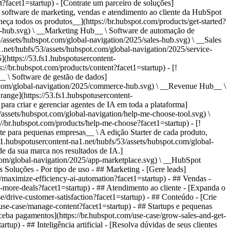
t?facet1=startup) - [Contrate um parceiro de soluções]
tand-and-organize-customer-data?facet1=startup) - ## Inteligência artificial - [Resolva dúvidas de seus clientes 24/7](https://br.hubspot.com/products/artificial-intelligence/ai-customer-service-agent?facet1=startup) - [Automatize a prospecção de vendas](https://br.hubspot.com/products/sales/ai-prospecting-agent?facet1=startup) - [Faça uma análise mais rápida de seus clientes](https://br.hubspot.com/products/artificial-intelligence/ai-data-agent?facet1=startup) - Por tamanho da equipe - ## Por tamanho da equipe - ![195309752641](https://53.fs1.hubspotusercontent-na1.net/hub/53/hubfs/assets/hubspot.com/global-navigation/2025/Small%20Businesses%20%26%20Start%20ups.webp?%20Start%20ups.webp&width=1035&height=450&name=Small%20Businesses%20%26%20Start%20ups.webp%3F%20Start%20ups.webp) ### Para pequenas empresas e startups A Plataforma de Clientes Starter da HubSpot ajuda sua startup ou pequena empresa em crescimento a encontrar e conquistar clientes desde o primeiro dia. [Saiba mais sobre a Plataforma de Clientes Starter da HubSpot](https://br.hubspot.com/products/crm/starter?facet1=startup) - ![195309752642](https://53.fs1.hubspotusercontent-na1.net/hub/53/hubfs/assets/hubspot.com/global-navigation/2025/Enterprise.webp?width=1035&height=450&name=Enterprise.webp) ### Para grandes empresas A Plataforma de Clientes Enterprise integrada da HubSpot é poderosa e fácil de usar. [Saiba mais sobre a Plataforma de Clientes Enterprise da HubSpot](https://br.hubspot.com/products/crm/enterprise?facet1=startup) - Por que a HubSpot? - ## Por que a HubSpot? - ![195309752643](https://53.fs1.hubspotusercontent-na1.net/hub/53/hubfs/assets/hubspot.com/global-navigation/2025/Why%20Choose%20HubSpot.webp?width=1035&height=450&name=Why%20Choose%20HubSpot.webp) ### Por que escolher a HubSpot? Depois de apenas um ano, os clientes da HubSpot adquirem 129% mais leads, fecham 36% mais negócios e observam uma melhoria de 37% nas taxas de fechamento de tickets. [Saiba mais sobre o que diferencia a solução da HubSpot](https://br.hubspot.com/why-choose-hubspot?facet1=startup) - ![195303448595](https://53.fs1.hubspotusercontent-na1.net/hub/53/hubfs/assets/hubspot.com/global-navigation/2025/Case%20Studies.webp?width=1035&height=450&name=Case%20Studies.webp) ### Estudos de caso Conheça empresas como a sua em todo o mundo que usam a HubSpot para unir suas equipes, capacitar seus negócios e crescer melhor. [Veja todos os estudos de caso](https://br.hubspot.com/case-studies?facet1=startup) - ![191228329371](https://53.fs1.hubspotusercontent-na1.net/hub/53/hubfs/spotlight_resized_518x225.png?width=518&height=225&name=spotlight_resized_518x225.png) ### Spotlight: atualizações de produtos Saiba mais sobre os lançamentos e anúncios de produtos da HubSpot nesta vitrine semestral de produtos. [Veja as atualizações de nossos produtos](https://br.hubspot.com/spotlight?facet1=startup) - [Preços](https://br.hubspot.com/pricing/suite/starter?facet1=startup) - Recursos Recursos - ## Link em destaque - [Spotlight: atualizações de produtos](https://br.hubspot.com/spotlight?facet1=startup) - [Novidades na HubSpot](https://br.hubspot.com/new?facet1=startup) - [Por que escolher a HubSpot?](https://br.hubspot.com/why-choose-hubspot?facet1=startup) - [Sustentabilidade \ EN](https://www.hubspot.com/sustainability?facet1=startup) - ## Comunidade e eventos - [Evento UNBOUND](https://unbound.hubspot.com/) - [Webinares](https://br.hubspot.com/resources/webinar#resource-library-page-headers) - [Comunidade HubSpot](https://community.hubspot.com/) - [Grupos de Usuários da HubSpot \ EN](https://www.hubspot.com/hubspot-user-groups?facet1=startup) - ## Parceiros - [Programa de Parceiros de Soluções](https://br.hubspot.com/partners/solutions?facet1=startup) - [Programa de Parceiros Afiliados](https://br.hubspot.com/partners/affiliates?facet1=startup) - ## Educação - [O Manual do Loop Marketing](https://br.hubspot.com/loop-marketing?facet1=startup) - [O que é inbound marketing?](https://br.hubspot.com/inbound-marketing?facet1=startup) - [Blogs da HubSpot](https://br.hubspot.com/blog?facet1=startup) - [Cursos e certificações gratuitos](https://academy.hubspot.com/pt/?facet1=startup) - [E-books, guias e muito mais](https://br.hubspot.com/resources?facet1=startup) - [Central de Conhecimento da HubSpot](https://knowledge.hubspot.com/pt?facet1=startup) - ## Ferramentas - [Templates para sites](https://ecosystem.hubspot.com/pt/marketplace/templates?facet1=startup) - [Ferramentas para desenvolvedores](https://br.developers.hubspot.com/) - ## Serviços - [Onb