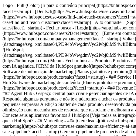
Logo - Full (Color) [Ir para o conteúdo principal](https://br.hubsp
facet1=startup) - [Deutsch](https://www.hubspot.de/use-case/find-and
(https://www.hubspot.es/use-case/find-and-reach-customers?facet1=sta
case/find-and-reach-customers?facet1=startup) - Alto contraste - [Supo
sales?facet1=startup)
- Fechar busca - [Login](https://app.hubspot.com
(https://www.hubspot.com/careers?facet1=startup) - [Entre em contato
(https://br.hubspot.com/company/management?facet1=startup) Voltar
(data:image/svg+xml;base64,PD94bWwgdmVyc2lvbj0iM
![HubSpot]
(data:image/svg+xml;base64,PD94bWwgdmVyc2lvbj0iM
(https://br.hubspot.com/) Menu - Fechar busca
- Produtos Produtos - 
com IA agêntica. [CRM da HubSpot gratuito](https://br.hubspot.com/p
Software de automação de marketing [Planos gratuitos e premium](htt
(https://br.hubspot.com/products/sales?facet1=startup) - ### Service 
Hub Software de marketing de conteúdo [Planos gratuitos e premium](
(https://br.hubspot.com/products/data?facet1=startup) - ### Revenue
### Agent Hub O espaço central para criar e gerenciar agentes de IA em
Responda algumas perguntas e nós te ajudaremos a achar os produtos 
pequenas empresas A edição Starter de cada produto, desenvolvida par
otimização para mecanismos de resposta que rastreiam e melhoram a v
Conecte seus aplicativos favoritos à HubSpot [Veja todas as integraç
que a HubSpot?
- ## Marketing - ### [Gere leads](https://br.hubspot
marketing](https://br.hubspot.com/use-case/maximize-efficiency-ai-au
sales-pipeline?facet1=startup) Gere um pipeline de prospects de alta 