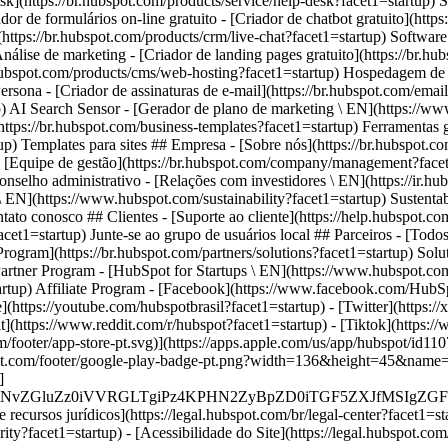
- [Facebook](https://www.facebook.com/HubSp
(https://youtube.com/hubspotbrasil?facet1=startup) - [Twitter](https://
](https://www.reddit.com/r/hubspot?facet1=startup) - [Tiktok](https:
om/footer/app-store-pt.svg)](https://apps.apple.com/us/app/hubspot/id1
bspot.com/footer/google-play-badge-pt.png?width=136&height=45&name
]
MS4wIiBlbmNvZGluZz0iVVRGLTgiPz4KPHN2ZyBpZD0iTGF5Z
recursos jurídicos](https://legal.hubspot.com/br/legal-center?facet1=sta
ity?facet1=startup) - [Acessibilidade do Site](https://legal.hubspot.com