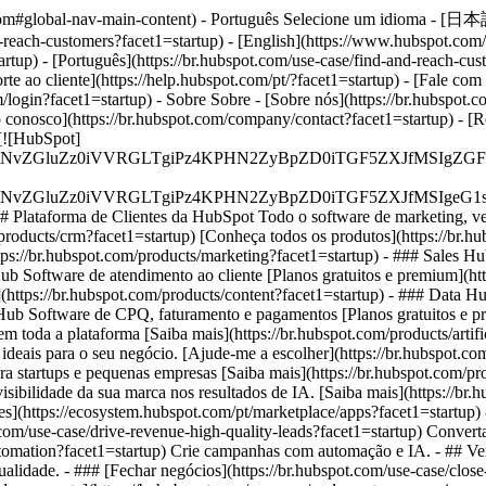
ot.com#global-nav-main-content) - Português Selecione um idioma - [日
-reach-customers?facet1=startup) - [English](https://www.hubspot.com/
rtup) - [Português](https://br.hubspot.com/use-case/find-and-reach-cust
rte ao cliente](https://help.hubspot.com/pt/?facet1=startup) - [Fale com
/login?facet1=startup) - Sobre Sobre - [Sobre nós](https://br.hubspot.c
 conosco](https://br.hubspot.com/company/contact?facet1=startup) - [Rel
 [![HubSpot]
S4wIiBlbmNvZGluZz0iVVRGLTgiPz4KPHN2ZyBpZD0iTGF5ZX
S4wIiBlbmNvZGluZz0iVVRGLTgiPz4KPHN2ZyBpZD0iTGF5ZXJ
## Plataforma de Clientes da HubSpot Todo o software de marketing, 
roducts/crm?facet1=startup) [Conheça todos os produtos](https://br.hu
ps://br.hubspot.com/products/marketing?facet1=startup) - ### Sales H
Hub Software de atendimento ao cliente [Planos gratuitos e premium](ht
https://br.hubspot.com/products/content?facet1=startup) - ### Data Hu
 Hub Software de CPQ, faturamento e pagamentos [Planos gratuitos e pr
 toda a plataforma [Saiba mais](https://br.hubspot.com/products/artific
ideais para o seu negócio. [Ajude-me a escolher](https://br.hubspot.c
a startups e pequenas empresas [Saiba mais](https://br.hubspot.com/pr
isibilidade da sua marca nos resultados de IA. [Saiba mais](https://br
ões](https://ecosystem.hubspot.com/pt/marketplace/apps?facet1=startup) 
.com/use-case/drive-revenue-high-quality-leads?facet1=startup) Convert
tomation?facet1=startup) Crie campanhas com automação e IA. - ## Vend
qualidade. - ### [Fechar negócios](https://br.hubspot.com/use-case/clos