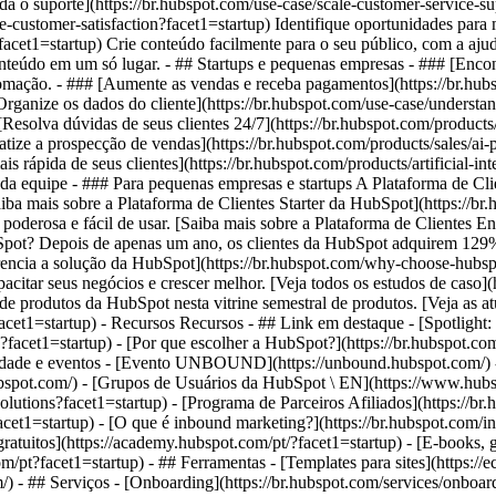
a o suporte](https://br.hubspot.com/use-case/scale-customer-service-s
e-customer-satisfaction?facet1=startup) Identifique oportunidades para
facet1=startup) Crie conteúdo facilmente para o seu público, com a aju
nteúdo em um só lugar. - ## Startups e pequenas empresas - ### [Encont
omação. - ### [Aumente as vendas e receba pagamentos](https://br.hubs
Organize os dados do cliente](https://br.hubspot.com/use-case/understa
[Resolva dúvidas de seus clientes 24/7](https://br.hubspot.com/products/
ze a prospecção de vendas](https://br.hubspot.com/products/sales/ai-pr
rápida de seus clientes](https://br.hubspot.com/products/artificial-int
da equipe - ### Para pequenas empresas e startups A Plataforma de Cli
aiba mais sobre a Plataforma de Clientes Starter da HubSpot](https://br
poderosa e fácil de usar. [Saiba mais sobre a Plataforma de Clientes En
bSpot? Depois de apenas um ano, os clientes da HubSpot adquirem 12
ferencia a solução da HubSpot](https://br.hubspot.com/why-choose-hub
tar seus negócios e crescer melhor. [Veja todos os estudos de caso](ht
e produtos da HubSpot nesta vitrine semestral de produtos. [Veja as at
?facet1=startup) - Recursos Recursos - ## Link em destaque - [Spotlight:
?facet1=startup) - [Por que escolher a HubSpot?](https://br.hubspot.co
idade e eventos - [Evento UNBOUND](https://unbound.hubspot.com/) - 
spot.com/) - [Grupos de Usuários da HubSpot \ EN](https://www.hubsp
lutions?facet1=startup) - [Programa de Parceiros Afiliados](https://br.
cet1=startup) - [O que é inbound marketing?](https://br.hubspot.com/
 gratuitos](https://academy.hubspot.com/pt/?facet1=startup) - [E-books, 
pt?facet1=startup) - ## Ferramentas - [Templates para sites](https://e
/) - ## Serviços - [Onboarding](https://br.hubspot.com/services/onboar