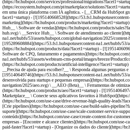
(https://br.hubspot.com/services/professional/migrations?facet1=start
(https://ecosystem.hubspot.com/pt/marketplace/solutions?facet1=start