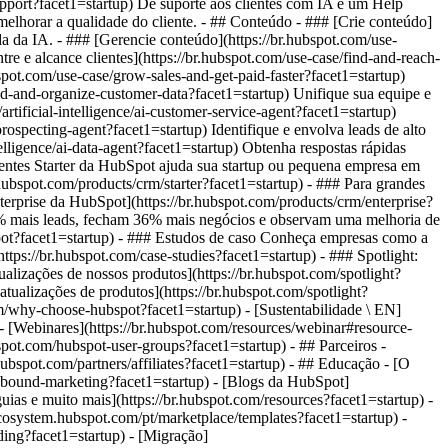
upport?facet1=startup) Dê suporte aos clientes com IA e um Help
 melhorar a qualidade do cliente. - ## Conteúdo - ### [Crie conteúdo]
da da IA. - ### [Gerencie conteúdo](https://br.hubspot.com/use-
re e alcance clientes](https://br.hubspot.com/use-case/find-and-reach-
pot.com/use-case/grow-sales-and-get-paid-faster?facet1=startup)
nd-and-organize-customer-data?facet1=startup) Unifique sua equipe e
artificial-intelligence/ai-customer-service-agent?facet1=startup)
ospecting-agent?facet1=startup) Identifique e envolva leads de alto
elligence/ai-data-agent?facet1=startup) Obtenha respostas rápidas
entes Starter da HubSpot ajuda sua startup ou pequena empresa em
.hubspot.com/products/crm/starter?facet1=startup) - ### Para grandes
terprise da HubSpot](https://br.hubspot.com/products/crm/enterprise?
9% mais leads, fecham 36% mais negócios e observam uma melhoria de
spot?facet1=startup) - ### Estudos de caso Conheça empresas como a
tps://br.hubspot.com/case-studies?facet1=startup) - ### Spotlight:
ualizações de nossos produtos](https://br.hubspot.com/spotlight?
 atualizações de produtos](https://br.hubspot.com/spotlight?
m/why-choose-hubspot?facet1=startup) - [Sustentabilidade \ EN]
[Webinares](https://br.hubspot.com/resources/webinar#resource-
ot.com/hubspot-user-groups?facet1=startup) - ## Parceiros -
hubspot.com/partners/affiliates?facet1=startup) - ## Educação - [O
inbound-marketing?facet1=startup) - [Blogs da HubSpot]
guias e muito mais](https://br.hubspot.com/resources?facet1=startup) -
cosystem.hubspot.com/pt/marketplace/templates?facet1=startup) -
ding?facet1=startup) - [Migração]