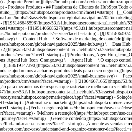
up) - [Suporte Premium](https://br.hubspot.com/services/premium-suppor
up)
- Produtos Produtos - ## Plataforma de Clientes da HubSpot Todo o software de marketing, vendas e atendimento ao cliente da HubSpot em uma única plataforma com IA agêntica. - [__CRM da HubSpot gratuito__](https://br.hubspot.com/products/crm?facet1=startup) - [__Conheça todos os produtos__](https://br.hubspot.com/products/get-started?facet1=startup) - [![195140668528](https://53.fs1.hubspotusercontent-na1.net/hubfs/53/assets/hubspot.com/global-navigation/2025/marketing-hub.svg) \ __Marketing Hub__ \ Software de automação de marketing](https://br.hubspot.com/products/marketing?facet1=startup) - [![195146645596](https://53.fs1.hubspotusercontent-na1.net/hubfs/53/assets/hubspot.com/global-navigation/2025/sales-hub.svg) \ __Sales Hub__ \ Software de vendas](https://br.hubspot.com/products/sales?facet1=startup) - [![195140668527](https://53.fs1.hubspotusercontent-na1.net/hubfs/53/assets/hubspot.com/global-navigation/2025/service-hub.svg) \ __Service Hub__ \ Software de atendimento ao cliente](https://br.hubspot.com/products/service?facet1=startup) - [![195140649745](https://53.fs1.hubspotusercontent-na1.net/hubfs/53/assets/hubspot.com/global-navigation/2025/content-hub.svg) \ __Content Hub__ \ Software de marketing de conteúdo](https://br.hubspot.com/products/content?facet1=startup) - [![195289608884](https://53.fs1.hubspotusercontent-na1.net/hubfs/53/assets/hubspot.com/global-navigation/2025/data-hub.svg) \ __Data Hub__ \ Software de gestão de dados](https://br.hubspot.com/products/data?facet1=startup) - [![195140609672](https://53.fs1.hubspotusercontent-na1.net/hubfs/53/assets/hubspot.com/global-navigation/2025/commerce-hub.svg) \ __Revenue Hub__ \ Software de CPQ, faturamento e pagamentos](https://br.hubspot.com/products/revenue?facet1=startup) - [![ProductIcons_AgentHub_Icon_Orange](https://53.fs1.hubspotusercontent-na1.net/hubfs/53/assets/webteam-cms-portal/images/breeze/ProductIcons_AgentHub_Icon_Orange.svg) \ __Agent Hub__ \ O espaço central para criar e gerenciar agentes de IA em toda a plataforma](https://br.hubspot.com/products/artificial-intelligence?facet1=startup) - [![188619147390](https://53.fs1.hubspotusercontent-na1.net/hubfs/53/assets/hubspot.com/global-navigation/help-me-choose-tool.svg) \ __Precisa de ajuda para escolher?__ \ Responda algumas perguntas e nós te ajudaremos a achar os produtos ideais para o seu negócio.](https://br.hubspot.com/products/help-me-choose?facet1=startup) - [![195140649746](https://53.fs1.hubspotusercontent-na1.net/hubfs/53/assets/hubspot.com/global-navigation/2025/small-business.svg) \ __Pacote para pequenas empresas__ \ A edição Starter de cada produto, desenvolvida para startups e pequenas empresas](https://br.hubspot.com/products/crm/starter?facet1=startup) - [![210646671655](https://53.fs1.hubspotusercontent-na1.net/hubfs/53/assets/hubspot.com/global-navigation/2025/aeo.svg) \ __AEO (Beta)__ \ Ferramentas de otimização para mecanismos de resposta que rastreiam e melhoram a visibilidade da sua marca nos resultados de IA.](https://br.hubspot.com/products/aeo?facet1=startup) - [![195140649747](https://53.fs1.hubspotusercontent-na1.net/hubfs/53/assets/hubspot.com/global-navigation/2025/app-marketplace.svg) \ __HubSpot Marketplace__ \ Conecte seus aplicativos favoritos à HubSpot](https://ecosystem.hubspot.com/pt/marketplace/apps?facet1=startup) - Soluções Soluções - Por tipo de uso - ## Marketing - [Gere leads](https://br.hubspot.com/use-case/drive-revenue-high-quality-leads?facet1=startup) - [Automatize o marketing](https://br.hubspot.com/use-case/maximize-efficiency-ai-automation?facet1=startup) - ## Vendas - [Crie pipelines](https://br.hubspot.com/use-case/build-sales-pipeline?facet1=startup) - [Fechar negócios](https://br.hubspot.com/use-case/close-more-deals?facet1=startup) - ## Atendimento ao cliente - [Expanda o suporte](https://br.hubspot.com/use-case/scale-customer-service-support?facet1=startup) - [Melhore a retenção](https://br.hubspot.com/use-case/drive-customer-satisfaction?facet1=startup) - ## Conteúdo - [Crie conteúdo](https://br.hubspot.com/use-case/create-content-for-customer-journey?facet1=startup) - [Gerencie conteúdo](https://br.hubspot.com/use-case/manage-content?facet1=startup) - ## Startups e pequenas empresas - [Encontre e alcance clientes](https://br.hubspot.com/use-case/find-and-reach-customers?facet1=startup) - [Aumente as vendas e receba pagamentos](https://br.hubspot.com/use-case/grow-sales-and-get-paid-faster?facet1=startup) - [Organize os dados do cliente](https://br.hubspot.com/use-case/unders