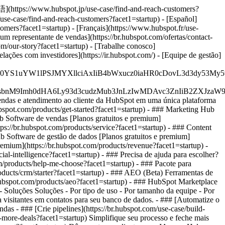
本語](https://www.hubspot.jp/use-case/find-and-reach-customers?
use-case/find-and-reach-customers?facet1=startup) - [Español]
omers?facet1=startup) - [Français](https://www.hubspot.fr/use-
 um representante de vendas](https://br.hubspot.com/ofertas/contact-
om/our-story?facet1=startup) - [Trabalhe conosco]
ações com investidores](https://ir.hubspot.com/) - [Equipe de gestão]
JfMSIgZGF0YS1uYW1lPSJMYXllciAxIiB4bWxucz0iaHR0cDo
fMSIgeG1sbnM9Imh0dHA6Ly93d3cudzMub3JnLzIwMDAvc3Zn
vendas e atendimento ao cliente da HubSpot em uma única plataforma
bspot.com/products/get-started?facet1=startup)
- ### Marketing Hub
ub Software de vendas [Planos gratuitos e premium]
tps://br.hubspot.com/products/service?facet1=startup) - ### Content
b Software de gestão de dados [Planos gratuitos e premium]
emium](https://br.hubspot.com/products/revenue?facet1=startup) -
ial-intelligence?facet1=startup) - ### Precisa de ajuda para escolher?
om/products/help-me-choose?facet1=startup)
- ### Pacote para
oducts/crm/starter?facet1=startup) - ### AEO (Beta) Ferramentas de
.hubspot.com/products/aeo?facet1=startup) - ### HubSpot Marketplace
- Soluções Soluções - Por tipo de uso - Por tamanho da equipe - Por
a visitantes em contatos para seu banco de dados. - ### [Automatize o
as - ### [Crie pipelines](https://br.hubspot.com/use-case/build-
e-more-deals?facet1=startup) Simplifique seu processo e feche mais