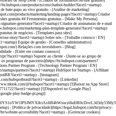
otBR?facet1=startup) - [Instagram]
x.com/hubspotbrasil?facet1=startup) - [Linkedin]
//www.tiktok.com/@hubspot?facet1=startup) [![Baixar na App Store]
107711722?facet1=startup) [![Disponível no Google Play]
=google-play-badge-pt.png)]
XJfMSIgZGF0YS1uYW1lPSJMYXllciAxIiB4bWxucz0iaHR0cD
rtup) - [Política de privacidade](https://legal.hubspot.com/br/privacy-
/br/website-accessibility?facet1=startup) - [Gerenciar cookies]