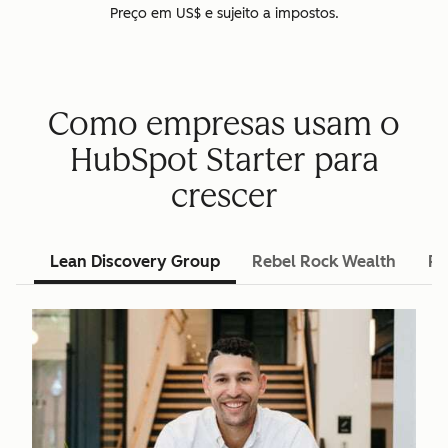
Preço em US$ e sujeito a impostos.
Como empresas usam o
HubSpot Starter para
crescer
Lean Discovery Group
Rebel Rock Wealth
Pu