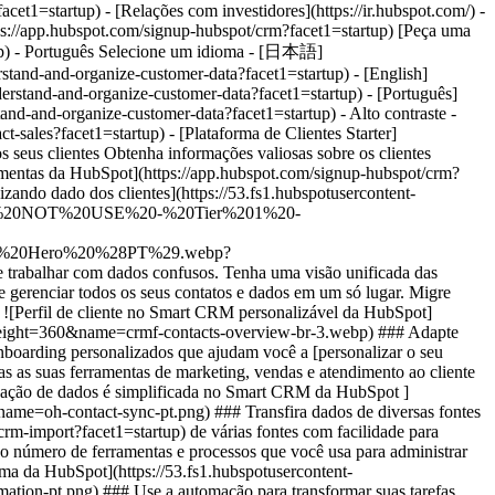
- [Plataforma de Clientes Starter](https://br.hubspot.com/products/crm/starter?facet1=startup) - Entenda e organize os dados dos seus clientes # Entenda e organize os dados dos seus clientes Obtenha informações valiosas sobre os clientes transferindo dados com facilidade, organizando registros de contatos em seu CRM e automatizando processos. [Comece a usar grátis as ferramentas da HubSpot](https://app.hubspot.com/signup-hubspot/crm?facet1=startup) [Peça uma demonstração](https://br.hubspot.com/products/customer-platform/demo?facet1=startup) ![mulher com tablet organizando dado dos clientes](https://53.fs1.hubspotusercontent-na1.net/hub/53/hubfs/DO%20NOT%20USE%20-%20WBZ%202025%20Rebrand-%20contact%20Teenie%20Rose%20for%20usage/DO%20NOT%20USE%20-%20Tier%201%20-%20contact%20Teenie%20Rose%20for%20usage/DO%20NOT%20USE%20-%20Use%20Case%20Pages%20-%20contact%20Teenie%20Rose%20for%20usage/Temporary%20Header%20images/Business%20Builder%20%28Use%20Case%203%29%20Hero%20%28PT%29.webp?width=652&height=644&name=Business%20Builder%20%28Use%20Case%203%29%20Hero%20%28PT%29.webp) ## Chega de ter que trabalhar com dados confusos. Tenha uma visão unificada das interações dos clientes com a sua empresa em todas as etapas da jornada. Com a Plataforma de Clientes Starter, você pode organizar, rastrear e gerenciar todos os seus contatos e dados em um só lugar. Migre dados de planilhas com facilidade, mantenha registros de clientes no Smart CRM da HubSpot e otimize suas operações com automação e IA. ![Perfil de cliente no Smart CRM personalizável da HubSpot](https://53.fs1.hubspotusercontent-na1.net/hub/53/hubfs/Imported%20sitepage%20images/crmf-contacts-overview-br-3.webp?width=567&height=360&name=crmf-contacts-overview-br-3.webp) ### Adapte facilmente o Smart CRM da HubSpot às suas necessidades específicas. Configure o Smart CRM da HubSpot em minutos com modelos de onboarding personalizados que ajudam você a [personalizar o seu CRM](https://br.hubspot.com/products/crm/customization?facet1=startup) para seu setor ou uso específico. Os dados do CRM alimentam todas as suas ferramentas de marketing, vendas e atendimento ao cliente da HubSpot. Com uma visão unificada do cliente e relatórios eficientes, você construirá relacionamentos melhores em cada etapa. ![Sincronização de dados é simplificada no Smart CRM da HubSpot ](https://53.fs1.hubspotusercontent-na1.net/hub/53/hubfs/Imported%20sitepage%20images/oh-contact-sync-pt.png?width=567&height=426&name=oh-contact-sync-pt.png) ### Transfira dados de diversas fontes com rapidez e precisão. Abandone as planilhas isoladas e os dados desconectados. [Importe dados de CRM](https://www.hubspot.com/sales/crm-import?facet1=startup) de várias fontes com facilidade para consolidar todos os dados de seus clientes no Smart CRM da HubSpot, um sistema unificado de registro para todo o seu negócio. Ao reduzir o número de ferramentas e processos que você usa para administrar seu negócio, você economizará tempo para se concentrar nas coisas que o ajudam a crescer. ![captura de tela de fluxo de trabalho na plataforma da HubSpot](https://53.fs1.hubspotusercontent-na1.net/hub/53/hubfs/Imported%20sitepage%20images/oh-workflow-automation-pt.png?width=567&height=426&name=oh-workflow-automation-pt.png) ### Use a automação para transformar suas tarefas. Mantenha os dados organizados, economize tempo com a entrada manual de dados e otimize processos com automação integrada. Classifique automaticamente os contatos em listas, sincronize e exclua dados duplicados de clientes, envie acompanhamentos automatizados por e-mail e notificações internas e acione ações com base nos estágios do negócio. Manter seu banco de dados de clientes nunca foi tão fácil. ## Os clientes do HubSpot Starter alcançaram estes resultados em apenas 12 meses: - ![](https://53.fs1.hubspotusercontent-na1.net/hub/53/hubfs/DO%20NOT%20USE%20-%20WBZ%202025%20Rebrand-%20contact%20Teenie%20Rose%20for%20usage/DO%20NOT%20USE-%202025%20Rebrand%20Feature%20B%20%5Bcontact%20Teenie%20Rose%5D/DO%20NOT%20USE-%20Related%20Resources%20Pictograms-%20contact%20Teenie%20Rose%20for%20usage/HS_Pictograms_Computer.webp?width=2000&height=2000&name=HS_Pictograms_Computer.webp) ### 67% concordam que a HubSpot centraliza insights e dados do cliente. - ![](https://53.fs1.hubspotusercontent-na1.net/hubfs/53/DO%20NOT%20USE%20-%20WBZ%202025%20Rebrand-%20contact%20Teenie%20Rose%20for%20usage/DO%20NOT%20USE-%202025%20Rebrand%20Feature%20B%20%5Bcontact%20Teenie%20Rose%5D/DO%20NOT%20USE-%20Related%20Resources%20Pictograms-%20contact%20Teenie%20Rose%20for%20usage/HS_Pictograms_Team%20Efficiency.svg) ### 66% concordam que a HubSpot fornece proativamente insights sobre clientes e processos. - ![](https://53.fs1.hubspotusercontent-na1.net/hub/53/hubfs/DO%20NOT%20USE%20-%20WBZ%202025%20Rebrand-%20contact%20Teenie%20Rose%20for%20usage/DO%20NOT%20USE-%202025%20Rebrand%20Feature%20B%20%5Bcontact%20Teenie%20Rose%5D/DO%20NOT%20USE-%20Related%20Resources%20Pictograms-%20contact%20Teenie%20Rose%20for%20usage/HS_Pictograms_Pipeline.webp?width=2000&height=2000&name=HS_Pictograms_Pipeline.webp) ### 19% mais negócios fechados conectando-se de forma consistente ao longo da jornada do cliente. ## Entenda e organize os dados de seus clientes com o HubSpot Starter. A Plataforma de Clientes Starter da HubSpot é a solução completa que torna fácil para fundadores de startups e pequenas empresas encontrar e conquistar clientes desde o primeiro dia. [Saiba mais sobre o HubSpot Starter](https://br.hubspot.com/products/crm/starter?facet1=startup) ![](https://53.fs1.hubspotusercontent-na1.net/hub/53/hubfs/DO%20NOT%20USE%20-%20WBZ%202025%20Rebrand-%20contact%20Teenie%20Rose%20for%20usage/DO%20NOT%20USE%20-%20Product%20Edition%20Pages%20-%20contact%20Teenie%20Rose%20for%20usage/Starter%20Customer%20Platform/Customers_linear_llustrations_Characters.webp?width=380&height=380&name=Customers_linear_llustrations_Characters.webp) ## Descubra empresas como a sua que estão usando o HubSpot Starter para crescer. ![Ethan Halfhide, CEO, Lean Discovery Group](https://53.fs1.hubspotusercontent-na1.net/hub/53/hubfs/Imported%20sitepage%20images/6800-757SUS-founders-ethan-3-1-1-1.jpeg?width=567&height=349&name=6800-757SUS-founders-ethan-3-1-1-1.jpeg) ### Lean Discovery Group aumenta o valor dos negócios fechados em 5x O Lean Discovery Group estava captando muitos leads, mas não tinha a plataforma ou os processos para gerenciar todos eles. Um mês depois de usar o HubSpot Starter, eles estavam agendando mais reuniões e fechando mais negócios. [Leia o estudo de caso completo (em inglês)](https://www.hubspot.com/case-studies/lean-discovery-group?facet1=startup) ![Lesley Batson, fundadora e estrategista-chefe de patrimônio, Rebel Rock Wealth](https://53.fs1.hubspotusercontent-na1.net/hub/53/hubfs/Imported%20sitepage%20images/LBatson-cropped2.jpg?width=567&height=351&name=LBatson-cropped2.jpg) ### Rebel Rock Wealth aumenta a receita em 25% A/A Com o HubSpot Starter, a Rebel Rock Wealth resolveu seus pontos problemáticos mais latentes. Além de aumentar a receita em 25% A/A, a empresa capturou mais leads, maximizou oportunidades de vendas e economizou de cinco a sete horas de trabalho por semana para seu fundador. [Leia o estudo de caso completo (em inglês)](https://www.hubspot.com/case-studies/rebel-rock-wealth?facet1=startup) ![Michael Palmer, presidente e CEO, Pure Bookkeeping](https://53.fs1.hubspotusercontent-na1.net/hub/53/hubfs/Imported%20sitepage%20images/pure-cropped2.jpg?width=567&height=354&name=pure-cropped2.jpg) ### A Pure Bookkeeping mostra o ROI em 90 dias Diante de uma pilha de tecnologia complexa que continuava quebrando, a Pure Bookkeeping recorreu à HubSpot. Graças à automação do fluxo de trabalho, análises e treinamento gratuito da HubSpot Academy, a Pure Bookkeeping apresentou ROI nos primeiros 90 dias. [Leia o estudo de caso completo (em inglês)](https://www.hubspot.com/case-studies/pure-bookkeeping?facet1=startup) ## O HubSpot Starter é mais do que apenas software. ![](https://53.fs1.hubspotusercontent-na1.net/hub/53/hubfs/DO%20NOT%20USE%20-%20WBZ%202025%20Rebrand-%20contact%20Teenie%20Rose%20for%20usage/DO%20NOT%20USE-%202025%20Rebrand%20Feature%20B%20%5Bcontact%20Teenie%20Rose%5D/DO%20NOT%20USE-%20Related%20Resources%20Pictograms-%20contact%20Teenie%20Rose%20for%20usage/HS_Pictograms_Certificate.webp?width=110&height=110&name=HS_Pictograms_Certificate.webp) ### Cursos e certificações gratuitos da HubSpot Academy Aprenda tudo o que você precisa saber sobre as habilidades mais procuradas para colocar seu negócio em funcionamento. [Confira os cursos gratuitos da Academy](https://academy.hubspot.com/pt/?facet1=startup) ![](https://53.fs1.hubspotusercontent-na1.net/hub/53/hubfs/DO%20NOT%20USE%20-%20WBZ%202025%20Rebrand-%20contact%20Teenie%20Rose%20for%20usage/DO%20NOT%20USE-%202025%20Rebrand%20Feature%20B%20%5Bcontact%20Teenie%20Rose%5D/DO%20NOT%20USE-%20Related%20Resources%20Pictograms-%20contact%20Teenie%20Rose%20for%20usage/HS_Pictograms_MobileApp.webp?width=110&height=110&name=HS_Pictograms_MobileApp.webp) ### HubSpot Marketplace Conecte seus aplicativos favoritos e faça tudo em um só lugar. Navegue em nosso marketplace com mais de 2.000 integrações de aplicativos com a HubSpot. [Veja todas as integrações de aplicativos](https://ecosystem.hubspot.com/pt/marketplace/apps?facet1=startup) ![](https://53.fs1.hubspotusercontent-na1.net/hubfs/53/DO%20NOT%20USE%20-%20WBZ%202025%20Rebrand-%20contact%20Teenie%20Rose%20for%20usage/DO%20NOT%20USE-%202025%20Rebrand%20Feature%20B%20%5Bcontact%20Teenie%20Rose%5D/DO%20NOT%20USE-%20Related%20Resources%20Pictograms-%20contact%20Teenie%20Rose%20for%20usage/HS_Pictograms_Team%20A%20lignment.svg) ### Comunidade HubSpot Starter para fundadores Conecte-se com fundadores que pensam como você e saiba o que os tornou bem-sucedidos. Disponível exclusivamente para clientes HubSpot Starter. [Saiba mais