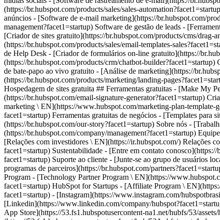
facet1=startup) - [Instagram](https://www.instagram.com/hubspotbrasil
[Linkedin](https://www.linkedin.com/company/hubspot?facet1=startup)
App Store](https://53.fs1.hubspotusercontent-na1.net/hubfs/53/assets