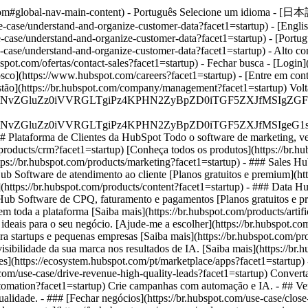
ot.com#global-nav-main-content) - Português Selecione um idioma - [日
e-case/understand-and-organize-customer-data?facet1=startup) - [Engl
-case/understand-and-organize-customer-data?facet1=startup) - [Portug
-case/understand-and-organize-customer-data?facet1=startup) - Alto cont
bspot.com/ofertas/contact-sales?facet1=startup)
- Fechar busca - [Login]
nosco](https://www.hubspot.com/careers?facet1=startup) - [Entre em con
gestão](https://br.hubspot.com/company/management?facet1=startup) Vol
S4wIiBlbmNvZGluZz0iVVRGLTgiPz4KPHN2ZyBpZD0iTGF5ZX
S4wIiBlbmNvZGluZz0iVVRGLTgiPz4KPHN2ZyBpZD0iTGF5ZXJ
## Plataforma de Clientes da HubSpot Todo o software de marketing, 
roducts/crm?facet1=startup) [Conheça todos os produtos](https://br.hu
ps://br.hubspot.com/products/marketing?facet1=startup) - ### Sales H
Hub Software de atendimento ao cliente [Planos gratuitos e premium](ht
https://br.hubspot.com/products/content?facet1=startup) - ### Data Hu
 Hub Software de CPQ, faturamento e pagamentos [Planos gratuitos e pr
 toda a plataforma [Saiba mais](https://br.hubspot.com/products/artific
ideais para o seu negócio. [Ajude-me a escolher](https://br.hubspot.c
a startups e pequenas empresas [Saiba mais](https://br.hubspot.com/pr
isibilidade da sua marca nos resultados de IA. [Saiba mais](https://br
ões](https://ecosystem.hubspot.com/pt/marketplace/apps?facet1=startup) 
.com/use-case/drive-revenue-high-quality-leads?facet1=startup) Convert
tomation?facet1=startup) Crie campanhas com automação e IA. - ## Vend
qualidade. - ### [Fechar negócios](https://br.hubspot.com/use-case/clos