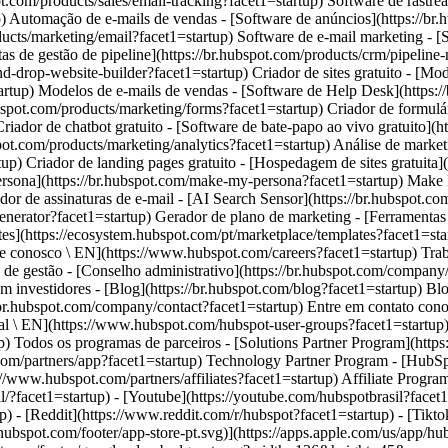
/?facet1=startup) - [Youtube](https://youtube.com/hubspotbrasil?facet1=s
 - [Reddit](https://www.reddit.com/r/hubspot?facet1=startup) - [Tikt
/hubspot.com/footer/app-store-pt.svg)](https://apps.apple.com/us/app/