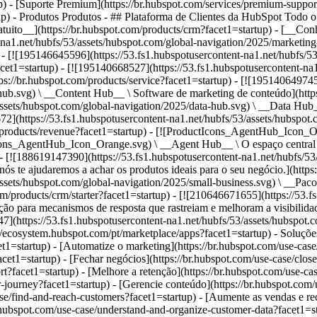
up) - [Suporte Premium](https://br.hubspot.com/services/premium-suppor
up)
- Produtos Produtos - ## Plataforma de Clientes da HubSpot Todo o software de marketing, vendas e atendimento ao cliente da HubSpot em uma única plataforma com IA agêntica. - [__CRM da HubSpot gratuito__](https://br.hubspot.com/products/crm?facet1=startup) - [__Conheça todos os produtos__](https://br.hubspot.com/products/get-started?facet1=startup) - [![195140668528](https://53.fs1.hubspotusercontent-na1.net/hubfs/53/assets/hubspot.com/global-navigation/2025/marketing-hub.svg) \ __Marketing Hub__ \ Software de automação de marketing](https://br.hubspot.com/products/marketing?facet1=startup) - [![195146645596](https://53.fs1.hubspotusercontent-na1.net/hubfs/53/assets/hubspot.com/global-navigation/2025/sales-hub.svg) \ __Sales Hub__ \ Software de vendas](https://br.hubspot.com/products/sales?facet1=startup) - [![195140668527](https://53.fs1.hubspotusercontent-na1.net/hubfs/53/assets/hubspot.com/global-navigation/2025/service-hub.svg) \ __Service Hub__ \ Software de atendimento ao cliente](https://br.hubspot.com/products/service?facet1=startup) - [![195140649745](https://53.fs1.hubspotusercontent-na1.net/hubfs/53/assets/hubspot.com/global-navigation/2025/content-hub.svg) \ __Content Hub__ \ Software de marketing de conteúdo](https://br.hubspot.com/products/content?facet1=startup) - [![195289608884](https://53.fs1.hubspotusercontent-na1.net/hubfs/53/assets/hubspot.com/global-navigation/2025/data-hub.svg) \ __Data Hub__ \ Software de gestão de dados](https://br.hubspot.com/products/data?facet1=startup) - [![195140609672](https://53.fs1.hubspotusercontent-na1.net/hubfs/53/assets/hubspot.com/global-navigation/2025/commerce-hub.svg) \ __Revenue Hub__ \ Software de CPQ, faturamento e pagamentos](https://br.hubspot.com/products/revenue?facet1=startup) - [![ProductIcons_AgentHub_Icon_Orange](https://53.fs1.hubspotusercontent-na1.net/hubfs/53/assets/webteam-cms-portal/images/breeze/ProductIcons_AgentHub_Icon_Orange.svg) \ __Agent Hub__ \ O espaço central para criar e gerenciar agentes de IA em toda a plataforma](https://br.hubspot.com/products/artificial-intelligence?facet1=startup) - [![188619147390](https://53.fs1.hubspotusercontent-na1.net/hubfs/53/assets/hubspot.com/global-navigation/help-me-choose-tool.svg) \ __Precisa de ajuda para escolher?__ \ Responda algumas perguntas e nós te ajudaremos a achar os produtos ideais para o seu negócio.](https://br.hubspot.com/products/help-me-choose?facet1=startup) - [![195140649746](https://53.fs1.hubspotusercontent-na1.net/hubfs/53/assets/hubspot.com/global-navigation/2025/small-business.svg) \ __Pacote para pequenas empresas__ \ A edição Starter de cada produto, desenvolvida para startups e pequenas empresas](https://br.hubspot.com/products/crm/starter?facet1=startup) - [![210646671655](https://53.fs1.hubspotusercontent-na1.net/hubfs/53/assets/hubspot.com/global-navigation/2025/aeo.svg) \ __AEO (Beta)__ \ Ferramentas de otimização para mecanismos de resposta que rastreiam e melhoram a visibilidade da sua marca nos resultados de IA.](https://br.hubspot.com/products/aeo?facet1=startup) - [![195140649747](https://53.fs1.hubspotusercontent-na1.net/hubfs/53/assets/hubspot.com/global-navigation/2025/app-marketplace.svg) \ __HubSpot Marketplace__ \ Conecte seus aplicativos favoritos à HubSpot](https://ecosystem.hubspot.com/pt/marketplace/apps?facet1=startup) - Soluções Soluções - Por tipo de uso - ## Marketing - [Gere leads](https://br.hubspot.com/use-case/drive-revenue-high-quality-leads?facet1=startup) - [Automatize o marketing](https://br.hubspot.com/use-case/maximize-efficiency-ai-automation?facet1=startup) - ## Vendas - [Crie pipelines](https://br.hubspot.com/use-case/build-sales-pipeline?facet1=startup) - [Fechar negócios](https://br.hubspot.com/use-case/close-more-deals?facet1=startup) - ## Atendimento ao cliente - [Expanda o suporte](https://br.hubspot.com/use-case/scale-customer-service-support?facet1=startup) - [Melhore a retenção](https://br.hubspot.com/use-case/drive-customer-satisfaction?facet1=startup) - ## Conteúdo - [Crie conteúdo](https://br.hubspot.com/use-case/create-content-for-customer-journey?facet1=startup) - [Gerencie conteúdo](https://br.hubspot.com/use-case/manage-content?facet1=startup) - ## Startups e pequenas empresas - [Encontre e alcance clientes](https://br.hubspot.com/use-case/find-and-reach-customers?facet1=startup) - [Aumente as vendas e receba pagamentos](https://br.hubspot.com/use-case/grow-sales-and-get-paid-faster?facet1=startup) - [Organize os dados do cliente](https://br.hubspot.com/use-case/unders