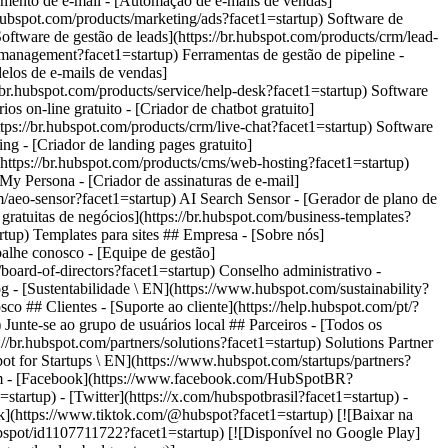
- [Facebook](https://www.facebook.com/HubSpotBR?
tartup) - [Twitter](https://x.com/hubspotbrasil?facet1=startup) -
ok](https://www.tiktok.com/@hubspot?facet1=startup) [![Baixar na
hubspot/id1107711722?facet1=startup) [![Disponível no Google Play]