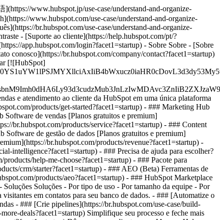
本語](https://www.hubspot.jp/use-case/understand-and-organize-
ish](https://www.hubspot.com/use-case/understand-and-organize-
uês](https://br.hubspot.com/use-case/understand-and-organize-
raste - [Suporte ao cliente](https://help.hubspot.com/pt/?
(https://app.hubspot.com/login?facet1=startup) - Sobre Sobre - [Sobre
tato conosco](https://br.hubspot.com/company/contact?facet1=startup)
tar [![HubSpot]
JfMSIgZGF0YS1uYW1lPSJMYXllciAxIiB4bWxucz0iaHR0cDo
fMSIgeG1sbnM9Imh0dHA6Ly93d3cudzMub3JnLzIwMDAvc3Zn
vendas e atendimento ao cliente da HubSpot em uma única plataforma
bspot.com/products/get-started?facet1=startup)
- ### Marketing Hub
ub Software de vendas [Planos gratuitos e premium]
tps://br.hubspot.com/products/service?facet1=startup) - ### Content
b Software de gestão de dados [Planos gratuitos e premium]
emium](https://br.hubspot.com/products/revenue?facet1=startup) -
ial-intelligence?facet1=startup) - ### Precisa de ajuda para escolher?
om/products/help-me-choose?facet1=startup)
- ### Pacote para
oducts/crm/starter?facet1=startup) - ### AEO (Beta) Ferramentas de
.hubspot.com/products/aeo?facet1=startup) - ### HubSpot Marketplace
- Soluções Soluções - Por tipo de uso - Por tamanho da equipe - Por
a visitantes em contatos para seu banco de dados. - ### [Automatize o
as - ### [Crie pipelines](https://br.hubspot.com/use-case/build-
e-more-deals?facet1=startup) Simplifique seu processo e feche mais