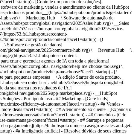
t?facet1=startup) - [Contrate um parceiro de soluções]
tand-and-organize-customer-data?facet1=startup) - ## Inteligência artificial - [Resolva dúvidas de seus clientes 24/7](https://br.hubspot.com/products/artificial-intelligence/ai-customer-service-agent?facet1=startup) - [Automatize a prospecção de vendas](https://br.hubspot.com/products/sales/ai-prospecting-agent?facet1=startup) - [Faça uma análise mais rápida de seus clientes](https://br.hubspot.com/products/artificial-intelligence/ai-data-agent?facet1=startup) - Por tamanho da equipe - ## Por tamanho da equipe - ![195309752641](https://53.fs1.hubspotusercontent-na1.net/hub/53/hubfs/assets/hubspot.com/global-navigation/2025/Small%20Businesses%20%26%20Start%20ups.webp?width=1035&height=450&name=Small%20Businesses%20%26%20Start%20ups.webp) ### Para pequenas empresas e startups A Plataforma de Clientes Starter da HubSpot ajuda sua startup ou pequena empresa em crescimento a encontrar e conquistar clientes desde o primeiro dia. [Saiba mais sobre a Plataforma de Clientes Starter da HubSpot](https://br.hubspot.com/products/crm/starter?facet1=startup) - ![195309752642](https://53.fs1.hubspotusercontent-na1.net/hub/53/hubfs/assets/hubspot.com/global-navigation/2025/Enterprise.webp?width=1035&height=450&name=Enterprise.webp) ### Para grandes empresas A Plataforma de Clientes Enterprise integrada da HubSpot é poderosa e fácil de usar. [Saiba mais sobre a Plataforma de Clientes Enterprise da HubSpot](https://br.hubspot.com/products/crm/enterprise?facet1=startup) - Por que a HubSpot? - ## Por que a HubSpot? - ![195309752643](https://53.fs1.hubspotusercontent-na1.net/hub/53/hubfs/assets/hubspot.com/global-navigation/2025/Why%20Choose%20HubSpot.webp?width=1035&height=450&name=Why%20Choose%20HubSpot.webp) ### Por que escolher a HubSpot? Depois de apenas um ano, os clientes da HubSpot adquirem 129% mais leads, fecham 36% mais negócios e observam uma melhoria de 37% nas taxas de fechamento de tickets. [Saiba mais sobre o que diferencia a solução da HubSpot](https://br.hubspot.com/why-choose-hubspot?facet1=startup) - ![195303448595](https://53.fs1.hubspotusercontent-na1.net/hub/53/hubfs/assets/hubspot.com/global-navigation/2025/Case%20Studies.webp?width=1035&height=450&name=Case%20Studies.webp) ### Estudos de caso Conheça empresas como a sua em todo o mundo que usam a HubSpot para unir suas equipes, capacitar seus negócios e crescer melhor. [Veja todos os estudos de caso](https://br.hubspot.com/case-studies?facet1=startup) - ![191228329371](https://53.fs1.hubspotusercontent-na1.net/hub/53/hubfs/spotlight_resized_518x225.png?width=518&height=225&name=spotlight_resized_518x225.png) ### Spotlight: atualizações de produtos Saiba mais sobre os lançamentos e anúncios de produtos da HubSpot nesta vitrine semestral de produtos. [Veja as atualizações de nossos produtos](https://br.hubspot.com/spotlight?facet1=startup) - [Preços](https://br.hubspot.com/pricing/suite/starter?facet1=startup) - Recursos Recursos - ## Link em destaque - [Spotlight: atualizações de produtos](https://br.hubspot.com/spotlight?facet1=startup) - [Novidades na HubSpot](https://br.hubspot.com/new?facet1=startup) - [Por que escolher a HubSpot?](https://br.hubspot.com/why-choose-hubspot?facet1=startup) - [Sustentabilidade \ EN](https://www.hubspot.com/sustainability?facet1=startup) - ## Comunidade e eventos - [Evento UNBOUND](https://unbound.hubspot.com/) - [Webinares](https://br.hubspot.com/resources/webinar#resource-library-page-headers) - [Comunidade HubSpot](https://community.hubspot.com/) - [Grupos de Usuários da HubSpot \ EN](https://www.hubspot.com/hubspot-user-groups?facet1=startup) - ## Parceiros - [Programa de Parceiros de Soluções](https://br.hubspot.com/partners/solutions?facet1=startup) - [Programa de Parceiros Afiliados](https://br.hubspot.com/partners/affiliates?facet1=startup) - ## Educação - [O Manual do Loop Marketing](https://br.hubspot.com/loop-marketing?facet1=startup) - [O que é inbound marketing?](https://br.hubspot.com/inbound-marketing?facet1=startup) - [Blogs da HubSpot](https://br.hubspot.com/blog?facet1=startup) - [Cursos e certificações gratuitos](https://academy.hubspot.com/pt/?facet1=startup) - [E-books, guias e muito mais](https://br.hubspot.com/resources?facet1=startup) - [Central de Conhecimento da HubSpot](https://knowledge.hubspot.com/pt?facet1=startup) - ## Ferramentas - [Templates para sites](https://ecosystem.hubspot.com/pt/marketplace/templates?facet1=startup) - [Ferramentas para desenvolvedores](https://br.developers.hubspot.com/) - ## Serviços - [Onboarding](https://br.hubspot.com/services/o