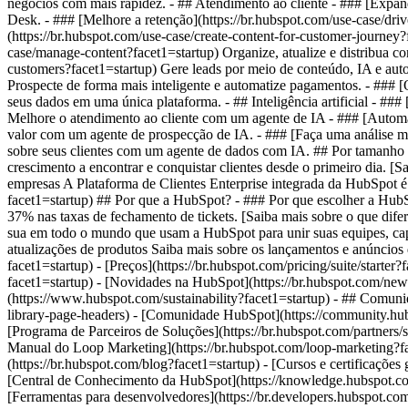
negócios com mais rapidez. - ## Atendimento ao cliente - ### [Expand
Desk. - ### [Melhore a retenção](https://br.hubspot.com/use-case/driv
(https://br.hubspot.com/use-case/create-content-for-customer-journey?
case/manage-content?facet1=startup) Organize, atualize e distribua co
customers?facet1=startup) Gere leads por meio de conteúdo, IA e aut
Prospecte de forma mais inteligente e automatize pagamentos. - ### [
seus dados em uma única plataforma. - ## Inteligência artificial - ### 
Melhore o atendimento ao cliente com um agente de IA - ### [Automati
valor com um agente de prospecção de IA. - ### [Faça uma análise mais 
sobre seus clientes com um agente de dados com IA. ## Por tamanho 
crescimento a encontrar e conquistar clientes desde o primeiro dia. [S
empresas A Plataforma de Clientes Enterprise integrada da HubSpot é 
facet1=startup) ## Por que a HubSpot? - ### Por que escolher a Hu
37% nas taxas de fechamento de tickets. [Saiba mais sobre o que di
sua em todo o mundo que usam a HubSpot para unir suas equipes, capaci
atualizações de produtos Saiba mais sobre os lançamentos e anúncios d
facet1=startup) - [Preços](https://br.hubspot.com/pricing/suite/starter
facet1=startup) - [Novidades na HubSpot](https://br.hubspot.com/new
(https://www.hubspot.com/sustainability?facet1=startup) - ## Comun
library-page-headers) - [Comunidade HubSpot](https://community.hub
[Programa de Parceiros de Soluções](https://br.hubspot.com/partners/so
Manual do Loop Marketing](https://br.hubspot.com/loop-marketing?fa
(https://br.hubspot.com/blog?facet1=startup) - [Cursos e certificações
[Central de Conhecimento da HubSpot](https://knowledge.hubspot.com/
[Ferramentas para desenvolvedores](https://br.developers.hubspot.com