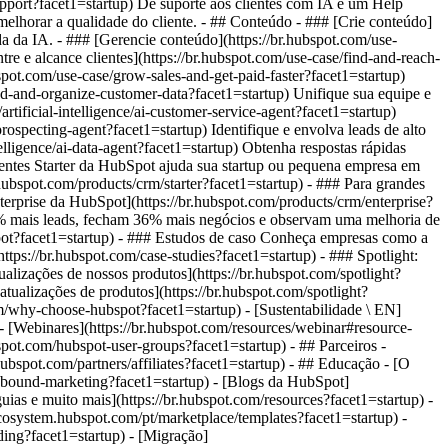
upport?facet1=startup) Dê suporte aos clientes com IA e um Help
 melhorar a qualidade do cliente. - ## Conteúdo - ### [Crie conteúdo]
da da IA. - ### [Gerencie conteúdo](https://br.hubspot.com/use-
re e alcance clientes](https://br.hubspot.com/use-case/find-and-reach-
pot.com/use-case/grow-sales-and-get-paid-faster?facet1=startup)
nd-and-organize-customer-data?facet1=startup) Unifique sua equipe e
artificial-intelligence/ai-customer-service-agent?facet1=startup)
ospecting-agent?facet1=startup) Identifique e envolva leads de alto
elligence/ai-data-agent?facet1=startup) Obtenha respostas rápidas
entes Starter da HubSpot ajuda sua startup ou pequena empresa em
.hubspot.com/products/crm/starter?facet1=startup) - ### Para grandes
terprise da HubSpot](https://br.hubspot.com/products/crm/enterprise?
9% mais leads, fecham 36% mais negócios e observam uma melhoria de
spot?facet1=startup) - ### Estudos de caso Conheça empresas como a
tps://br.hubspot.com/case-studies?facet1=startup) - ### Spotlight:
ualizações de nossos produtos](https://br.hubspot.com/spotlight?
 atualizações de produtos](https://br.hubspot.com/spotlight?
m/why-choose-hubspot?facet1=startup) - [Sustentabilidade \ EN]
[Webinares](https://br.hubspot.com/resources/webinar#resource-
ot.com/hubspot-user-groups?facet1=startup) - ## Parceiros -
hubspot.com/partners/affiliates?facet1=startup) - ## Educação - [O
inbound-marketing?facet1=startup) - [Blogs da HubSpot]
guias e muito mais](https://br.hubspot.com/resources?facet1=startup) -
cosystem.hubspot.com/pt/marketplace/templates?facet1=startup) -
ding?facet1=startup) - [Migração]