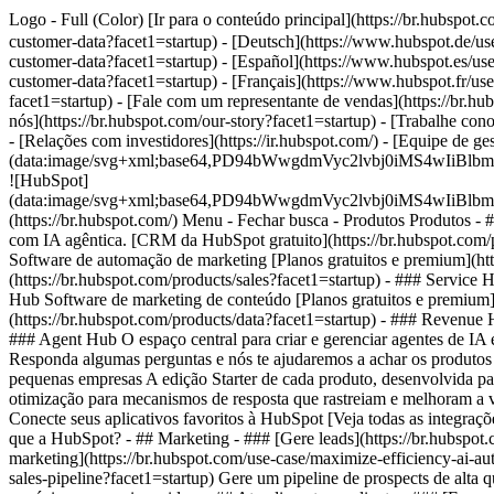
Logo - Full (Color) [Ir para o conteúdo principal](https://br.hubsp
customer-data?facet1=startup) - [Deutsch](https://www.hubspot.de/us
customer-data?facet1=startup) - [Español](https://www.hubspot.es/use
customer-data?facet1=startup) - [Français](https://www.hubspot.fr/use
facet1=startup) - [Fale com um representante de vendas](https://br.hu
nós](https://br.hubspot.com/our-story?facet1=startup) - [Trabalhe co
- [Relações com investidores](https://ir.hubspot.com/) - [Equipe de 
(data:image/svg+xml;base64,PD94bWwgdmVyc2lvbj0iM
![HubSpot]
(data:image/svg+xml;base64,PD94bWwgdmVyc2lvbj0iM
(https://br.hubspot.com/) Menu - Fechar busca
- Produtos Produtos - 
com IA agêntica. [CRM da HubSpot gratuito](https://br.hubspot.com/p
Software de automação de marketing [Planos gratuitos e premium](htt
(https://br.hubspot.com/products/sales?facet1=startup) - ### Service 
Hub Software de marketing de conteúdo [Planos gratuitos e premium](
(https://br.hubspot.com/products/data?facet1=startup) - ### Revenue
### Agent Hub O espaço central para criar e gerenciar agentes de IA em
Responda algumas perguntas e nós te ajudaremos a achar os produtos 
pequenas empresas A edição Starter de cada produto, desenvolvida par
otimização para mecanismos de resposta que rastreiam e melhoram a v
Conecte seus aplicativos favoritos à HubSpot [Veja todas as integraç
que a HubSpot?
- ## Marketing - ### [Gere leads](https://br.hubspot
marketing](https://br.hubspot.com/use-case/maximize-efficiency-ai-au
sales-pipeline?facet1=startup) Gere um pipeline de prospects de alta 