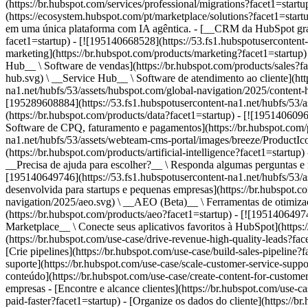
(https://br.hubspot.com/services/professional/migrations?facet1=start
(https://ecosystem.hubspot.com/pt/marketplace/solutions?facet1=start