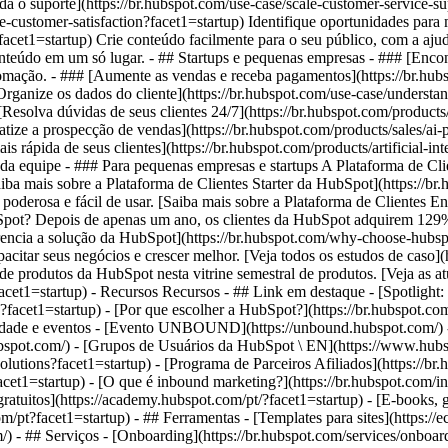
a o suporte](https://br.hubspot.com/use-case/scale-customer-service-s
e-customer-satisfaction?facet1=startup) Identifique oportunidades para
facet1=startup) Crie conteúdo facilmente para o seu público, com a aju
nteúdo em um só lugar. - ## Startups e pequenas empresas - ### [Encont
omação. - ### [Aumente as vendas e receba pagamentos](https://br.hubs
Organize os dados do cliente](https://br.hubspot.com/use-case/understa
[Resolva dúvidas de seus clientes 24/7](https://br.hubspot.com/products/
ze a prospecção de vendas](https://br.hubspot.com/products/sales/ai-pr
rápida de seus clientes](https://br.hubspot.com/products/artificial-int
da equipe - ### Para pequenas empresas e startups A Plataforma de Cli
aiba mais sobre a Plataforma de Clientes Starter da HubSpot](https://br
poderosa e fácil de usar. [Saiba mais sobre a Plataforma de Clientes En
bSpot? Depois de apenas um ano, os clientes da HubSpot adquirem 12
ferencia a solução da HubSpot](https://br.hubspot.com/why-choose-hub
tar seus negócios e crescer melhor. [Veja todos os estudos de caso](ht
e produtos da HubSpot nesta vitrine semestral de produtos. [Veja as at
?facet1=startup) - Recursos Recursos - ## Link em destaque - [Spotlight:
?facet1=startup) - [Por que escolher a HubSpot?](https://br.hubspot.co
idade e eventos - [Evento UNBOUND](https://unbound.hubspot.com/) - 
spot.com/) - [Grupos de Usuários da HubSpot \ EN](https://www.hubsp
lutions?facet1=startup) - [Programa de Parceiros Afiliados](https://br.
cet1=startup) - [O que é inbound marketing?](https://br.hubspot.com/
 gratuitos](https://academy.hubspot.com/pt/?facet1=startup) - [E-books, 
pt?facet1=startup) - ## Ferramentas - [Templates para sites](https://e
/) - ## Serviços - [Onboarding](https://br.hubspot.com/services/onboar