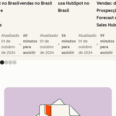
 no Brasil
vendas no Brasil
usa HubSpot no
Vendas: 
 e
Brasil
Prospecç
Forecast
s
Sales Hub
Atualizado
60
Atualizado
56
Atualizado
59
01 de
minutos
01 de
minutos
01 de
minutos
outubro
para
outubro
para
outubro
para
de 2024
assistir
de 2024
assistir
de 2024
assistir