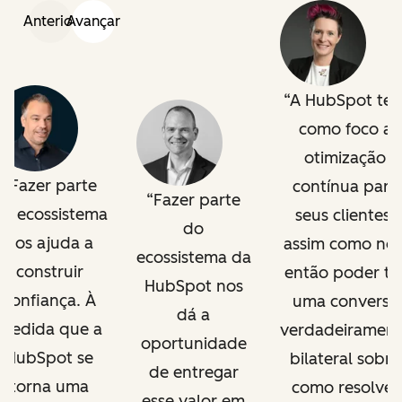
Anterior
Avançar
A HubSpot te
como foco a
otimização
Fazer parte
contínua para
Fazer parte
o ecossistema
seus clientes,
do
nos ajuda a
assim como nós
ecossistema da
construir
então poder te
HubSpot nos
confiança. À
uma conversa
dá a
medida que a
verdadeirament
oportunidade
HubSpot se
bilateral sobre
de entregar
torna uma
como resolver
esse valor em