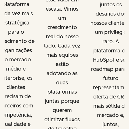
plataforma
juntos os
escala. Vimos
cada vez mais
desafios dos
um
estratégica
nossos clientes 
crescimento
para o
um privilégio
real do nosso
rescimento de
raro. A
lado. Cada vez
organizações
plataforma da
mais equipes
do mercado
HubSpot e seu
estão
médio e
roadmap para 
adotando as
enterprise, os
futuro
duas
clientes
representam a
plataformas
precisam de
oferta de CRM
juntas porque
parceiros com
mais sólida do
querem
competência,
mercado e,
otimizar fluxos
qualidade e
juntos,
de trabalho