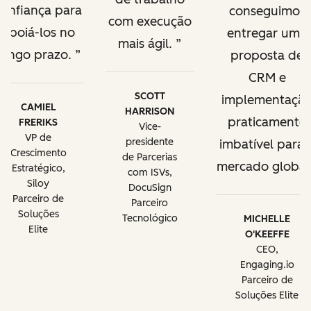
confiança para
conseguimos
com execução
apoiá-los no
entregar uma
mais ágil.
longo prazo.
proposta de
CRM e
SCOTT
implementaçã
CAMIEL
HARRISON
praticamente
FRERIKS
Vice-
VP de
presidente
imbatível para 
Crescimento
de Parcerias
mercado global
Estratégico,
com ISVs,
Siloy
DocuSign
Parceiro de
Parceiro
Soluções
Tecnológico
MICHELLE
Elite
O'KEEFFE
CEO,
Engaging.io
Parceiro de
Soluções Elite