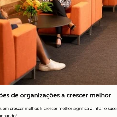
ões de organizações a crescer melhor
em crescer melhor. E crescer melhor significa alinhar o suc
ganhando!