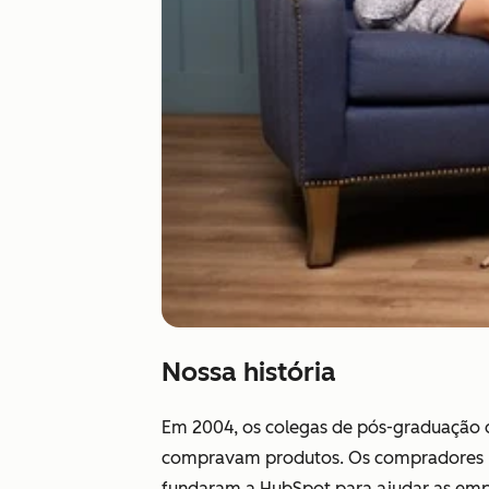
Nossa história
Em 2004, os colegas de pós-graduação 
compravam produtos. Os compradores nã
fundaram a HubSpot para ajudar as emp