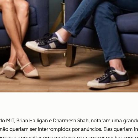
do MIT, Brian Halligan e Dharmesh Shah, notaram uma gran
o queriam ser interrompidos por anúncios. Eles queriam in
resas a aproveitar essa mudança para crescer melhor com o