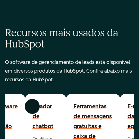
Recursos mais usados da
HubSpot
O software de gerenciamento de leads está disponível
em diversos produtos da HubSpot. Confira abaixo mais
recursos da HubSpot.
ftware
Criador
Ferramentas
E-ma
Anterior
Avançar
e
de
de mensagens
da
stão
chatbot
gratuitas e
equ
e
caixa de
Qualifique
Cone