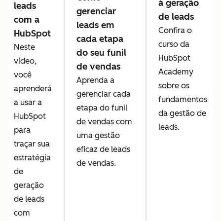
à geração
leads
gerenciar
de leads
com a
leads em
Confira o
HubSpot
cada etapa
curso da
Neste
do seu funil
HubSpot
vídeo,
de vendas
Academy
você
Aprenda a
sobre os
aprenderá
gerenciar cada
fundamentos
a usar a
etapa do funil
da gestão de
HubSpot
de vendas com
leads.
para
uma gestão
traçar sua
eficaz de leads
estratégia
de vendas.
de
geração
de leads
com