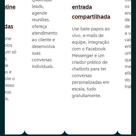
peline
entrada
leads,
os
agende
ende
e
compartilhada
reuniões,
de e-
endas
ofereça
de eq
Use bate-papos ao
atendimento
a um
vivo, e-mails de
icione
ao cliente e
caixa
equipe, integração
gócios
desenvolva
entra
com o Facebook
m um só
suas
unive
Messenger e um
que,
conversas
que
criador prático de
ribua
individuais.
melho
chatbots para ter
efas e
eficiê
conversas
ntrole o
do
personalizadas em
ogresso
traba
escala, tudo
s seus
gratuitamente.
néis.