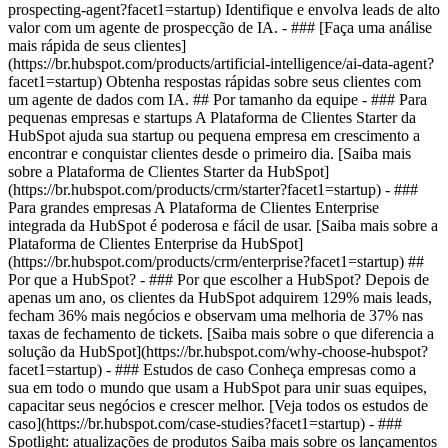
prospecting-agent?facet1=startup) Identifique e envolva leads de alto
valor com um agente de prospecção de IA. - ### [Faça uma análise
mais rápida de seus clientes]
(https://br.hubspot.com/products/artificial-intelligence/ai-data-agent?
facet1=startup) Obtenha respostas rápidas sobre seus clientes com
um agente de dados com IA. ## Por tamanho da equipe - ### Para
pequenas empresas e startups A Plataforma de Clientes Starter da
HubSpot ajuda sua startup ou pequena empresa em crescimento a
encontrar e conquistar clientes desde o primeiro dia. [Saiba mais
sobre a Plataforma de Clientes Starter da HubSpot]
(https://br.hubspot.com/products/crm/starter?facet1=startup) - ###
Para grandes empresas A Plataforma de Clientes Enterprise
integrada da HubSpot é poderosa e fácil de usar. [Saiba mais sobre a
Plataforma de Clientes Enterprise da HubSpot]
(https://br.hubspot.com/products/crm/enterprise?facet1=startup) ##
Por que a HubSpot? - ### Por que escolher a HubSpot? Depois de
apenas um ano, os clientes da HubSpot adquirem 129% mais leads,
fecham 36% mais negócios e observam uma melhoria de 37% nas
taxas de fechamento de tickets. [Saiba mais sobre o que diferencia a
solução da HubSpot](https://br.hubspot.com/why-choose-hubspot?
facet1=startup) - ### Estudos de caso Conheça empresas como a
sua em todo o mundo que usam a HubSpot para unir suas equipes,
capacitar seus negócios e crescer melhor. [Veja todos os estudos de
caso](https://br.hubspot.com/case-studies?facet1=startup) - ###
Spotlight: atualizações de produtos Saiba mais sobre os lançamentos