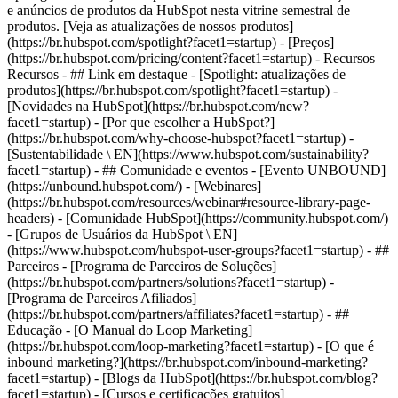
e anúncios de produtos da HubSpot nesta vitrine semestral de
produtos. [Veja as atualizações de nossos produtos]
(https://br.hubspot.com/spotlight?facet1=startup) - [Preços]
(https://br.hubspot.com/pricing/content?facet1=startup) - Recursos
Recursos - ## Link em destaque - [Spotlight: atualizações de
produtos](https://br.hubspot.com/spotlight?facet1=startup) -
[Novidades na HubSpot](https://br.hubspot.com/new?
facet1=startup) - [Por que escolher a HubSpot?]
(https://br.hubspot.com/why-choose-hubspot?facet1=startup) -
[Sustentabilidade \ EN](https://www.hubspot.com/sustainability?
facet1=startup) - ## Comunidade e eventos - [Evento UNBOUND]
(https://unbound.hubspot.com/) - [Webinares]
(https://br.hubspot.com/resources/webinar#resource-library-page-
headers) - [Comunidade HubSpot](https://community.hubspot.com/)
- [Grupos de Usuários da HubSpot \ EN]
(https://www.hubspot.com/hubspot-user-groups?facet1=startup) - ##
Parceiros - [Programa de Parceiros de Soluções]
(https://br.hubspot.com/partners/solutions?facet1=startup) -
[Programa de Parceiros Afiliados]
(https://br.hubspot.com/partners/affiliates?facet1=startup) - ##
Educação - [O Manual do Loop Marketing]
(https://br.hubspot.com/loop-marketing?facet1=startup) - [O que é
inbound marketing?](https://br.hubspot.com/inbound-marketing?
facet1=startup) - [Blogs da HubSpot](https://br.hubspot.com/blog?
facet1=startup) - [Cursos e certificações gratuitos]