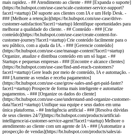
mais rapidez. - ## Atendimento ao cliente - ### [Expanda o suporte]
(https://br.hubspot.com/use-case/scale-customer-service-support?
facet1=startup) Dê suporte aos clientes com IA e um Help Desk. -
### [Melhore a retenção](https://br.hubspot.com/use-case/drive-
customer-satisfaction?facet1=startup) Identifique oportunidades para
melhorar a qualidade do cliente. - ## Conteúdo - ### [Crie
conteúdo](https://br.hubspot.com/use-case/create-content-for-
customer-journey?facet1=startup) Crie conteúdo facilmente para o
seu público, com a ajuda da IA. - ### [Gerencie conteúdo]
(https://br.hubspot.com/use-case/manage-content?facet1=startup)
Organize, atualize e distribua conteúdo em um só lugar. - ##
Startups e pequenas empresas - ### [Encontre e alcance clientes]
(https://br.hubspot.com/use-case/find-and-reach-customers?
facet1=startup) Gere leads por meio de conteúdo, IA e automação. -
### [Aumente as vendas e receba pagamentos]
(https://br.hubspot.com/use-case/grow-sales-and-get-paid-faster?
facet1=startup) Prospecte de forma mais inteligente e automatize
pagamentos. - ### [Organize os dados do cliente]
(https://br.hubspot.com/use-case/understand-and-organize-customer-
data?facet1=startup) Unifique sua equipe e seus dados em uma
única plataforma. - ## Inteligência artificial - ### [Resolva dúvidas
de seus clientes 24/7](https://br.hubspot.com/products/artificial-
intelligence/ai-customer-service-agent?facet1=startup) Melhore o
atendimento ao cliente com um agente de IA - ### [Automatize a
prospecção de vendas](https://br.hubspot.com/products/sales/ai-