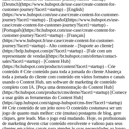
- [Content Hub](https://br.hubspot.com/products/content?facet1=startup) - Crie conteúdo # Crie conteúdo para toda a jornada do cliente Abasteça toda a jornada do cliente com conteúdo em vários formatos e canais usando o Content Hub, um software de marketing de conteúdo completo com IA. [Peça uma demonstração do Content Hub](https://br.hubspot.com/products/cms/demo?facet1=startup) [Comece a usar grátis as ferramentas do Content Hub](https://app.hubspot.com/signup-hubspot/cms-free?facet1=startup) ## Crie conteúdo de um jeito novo O conteúdo costumava ser um jogo de quanto mais melhor: crie (muitas) postagens de blog, gere cliques, gere leads. Mas o jogo está mudando. Hoje, os profissionais de marketing devem criar conteúdo envolvente e valioso para seus clientes em vários canais para atender às suas necessidades ao longo da jornada do cliente. Com esta procura diferente por conteúdo, pode ser um desafio manter a consistência e a qualidade. As ferramentas de conteúdo com IA do Content Hub ajudam sua equipe a criar conteúdo de alta qualidade de maneira integrada. Quer sejam postagens de blog, podcasts ou postagens para redes sociais, saiba como você pode usar o Content Hub para revolucionar seu processo de criação de conteúdo. 1\. Crie conteúdo multicanal em grande escala. 2\. Crie conteúdo personalizado que conversa com cada usuário. 3\. Use a IA para manter a sua marca enquanto produz conteúdo. ![remix de conteúdo ferramenta com IA da HubSpot](https://53.fs1.hubspotusercontent-na1.net/hub/53/hubfs/Imported%20sitepage%20images/remix-posts-PT.png?width=567&height=367&name=remix-posts-PT.png) ## 1. Crie conteúdo multicanal em grande escala. Criar, editar e publicar um único conteúdo pode levar horas ou semanas, dependendo da complexidade do assunto e do número de editores‌ envolvidos. O Content Hub torna mais fácil pegar ativos existentes e transformá-los em novos formatos para diferentes públicos e canais. - [Reaproveite conteúdo](https://br.hubspot.com/products/content/content-repurposing-software?facet1=startup) facilmente usando IA. Basta inserir um ativo existente e escolher o que deseja. Use a ferramenta de remix do Content Hub para converter um blog em uma landing page atraente, transformar texto em imagens envolventes ou transformar uma parte do conteúdo em postagens para redes sociais para todas as plataformas. - Use a IA para narrar postagens de blog ou criar podcasts para expandir seu público para aqueles que preferem conteúdo de áudio. ![editor de conteúdo de arrastar e soltar para desenvolvimento de sites na plataforma da HubSpot](https://53.fs1.hubspotusercontent-na1.net/hub/53/hubfs/Imported%20sitepage%20images/WYSIWYG-editor-br-1.webp?width=567&height=360&name=WYSIWYG-editor-br-1.webp) ## 2. Crie conteúdo personalizado que conversa com cada usuário. Crie conteúdo para clientes, não para cliques. O Content Hub facilita destaca você da concorrência com recursos de personalização projetados para gerar taxas de conversão mais altas e cultivar relacionamentos mais fortes com os clientes. - Use [conteúdo inteligente](https://knowledge.hubspot.com/pt/website-pages/create-and-manage-smart-content-rules?facet1=startup) para adaptar dinamicamente o conteúdo do site para cadas visitante. - Use [incorporações (embedações) de conteúdo](https://br.hubspot.com/products/content/embedabble-content-blocks?facet1=startup) para criar e manter facilmente conteúdo em várias páginas e sites (até mesmo sites WordPress) enquanto mantém tudo sincronizado a partir de uma fonte central. - Diminua os gargalos de desenvolvimento e design com [recursos intuitivos de edição de arrastar e soltar para o seu site](https://br.hubspot.com/products/cms/drag-and-drop-website-builder?facet1=startup), blog e muito mais. ![Gerador e editor de tom de voz da marca](https://53.fs1.hubspotusercontent-na1.net/hub/53/hubfs/Brand-voice-generator.png?width=567&height=360&name=Brand-voice-generator.png) ## 3. Use a IA para manter a sua marca enquanto produz conteúdo. Com diferentes autores, múltiplos canais e mais conteúdo, manter o seu tom de voz torna-se cada vez mais difícil. O Content Hub pode ajudar a reduzir gargalos de edição e manter o ritmo de publicação no caminho certo usando a IA. - Use o [software de tom de voz da marca](https://br.hubspot.com/products/content/brand-voice?facet1=startup) para treinar a IA na voz e no tom da sua marca para editar o conteúdo existente e manter a consistência. - À medida que a IA se torna proficiente na voz da sua marca, use as ferramentas de [criação de conteúdo com IA](https://br.hubspot.com/products/CMS/AI-BLOG-WRITER?facet1=startup) para gerar automaticamente cópias do tom de voz e estilo da sua marca. ## Nos primeiros 6 meses de uso das ferramentas de conteúdo da HubSpot, os clientes viram: - ![](https://53.fs1.hubspotusercontent-na1.net/hub/53/hubfs/DO%20NOT%20USE%20-%20WBZ%202025%20Rebrand-%20contact%20Teenie%20Rose%20for%20usage/Pictograms/HS_Pictograms_Growth_2.webp?width=2000&height=2000&name=HS_Pictograms_Growth_2.webp) ### +99% de aumento em leads de inbound [Fonte: Relatório de ROI download the ROI report to learn more](https://br.hubspot.com/roi?facet1=startup) - ![](https://53.fs1.hubspotusercontent-na1.net/hub/53/hubfs/DO%20NOT%20USE%20-%20WBZ%202025%20Rebrand-%20contact%20Teenie%20Rose%20for%20usage/Pictograms/HS_Pictograms_Website_Traffic.webp?width=2000&height=2000&name=HS_Pictograms_Website_Traffic.webp) ### +114% de aumento no tráfego da web [Fonte: Relatório de ROI download the ROI report to learn more](https://br.hubspot.com/roi?facet1=startup) - ![](https://53.fs1.hubspotusercontent-na1.net/hub/53/hubfs/DO%20NOT%20USE%20-%20WBZ%202025%20Rebrand-%20contact%20Teenie%20Rose%20for%20usage/Pictograms/HS_Pictograms_Generate%20Leads.webp?width=2000&height=2000&name=HS_Pictograms_Generate%20Leads.webp) ### +251% de aumento nas visualizações da landing page [Fonte: Relatório de ROI download the ROI report to learn more](https://br.hubspot.com/roi?facet1=startup) ## Crie conteúdo para cada etapa da jornada do cliente com o Content Hub. Crie facilmente experiências de conteúdo personalizadas que impulsionam o envolvimento em toda a jornada do cliente usando ferramentas que ajudam você a dimensionar sua produção de conteúdo, personalizar a experiência de cada usuário e manter sua marca enquanto faz isso. [Saiba mais sobre o Content Hub](https://br.hubspot.com/products/content?facet1=startup) [Comece a usar grátis a HubSpot](https://app.hubspot.com/signup-hubspot/cms-free?facet1=startup) ![](https://53.fs1.hubspotusercontent-na1.net/hub/53/hubfs/DO%20NOT%20USE%20-%20WBZ%202025%20Rebrand-%20contact%20Teenie%20Rose%20for%20usage/2025%20Illustrations/Linear%20Illustrations/Creative%20Thinking_Linear_llustrations_Environmental.webp?width=380&height=380&name=Creative%20Thinking_Linear_llustrations_Environmental.webp) ## Descubra como empresas como a sua estão criando conteúdo. ![Rankmi-2](https://53.fs1.hubspotusercontent-na1.net/hub/53/hubfs/Rankmi-2.png?width=567&height=386&name=Rankmi-2.png) ### Como a Rankmi usou o Content Hub para aumentar MQLs em 35% Veja como o Rankmi usa a HubSpot para criar e personalizar conteúdo relevante para diferentes públicos na América Latina. [Leia a história da Rankmi (em inglês) na página de estudos de caso](https://www.hubspot.com/case-studies/rankmi?facet1=startup) ![](https://53.fs1.hubspotusercontent-na1.net/hub/53/hubfs/ClassPass-Jun-17-2024-05-23-40-9723-PM.png?width=567&height=361&name=ClassPass-Jun-17-2024-05-23-40-9723-PM.png) ### ClassPass mudou para Content Hub e aumentou a conversão de leads em 52% Saiba como a ClassPass usa o Content Hub para gerenciar seu site com eficiência e aumentar as taxas de conversão de leads em 52%. [Leia a história da ClassPass (em inglês) na página de estudos de caso](https://www.hubspot.com/case-studies/classpass?facet1=startup) ## Recursos relacionados ![](https://53.fs1.hubspotusercontent-na1.net/hub/53/hubfs/DO%20NOT%20USE%20-%20WBZ%202025%20Rebrand-%20contact%20Teenie%20Rose%20for%20usage/Pictograms/HS_Pictograms_Guides.webp?width=110&height=110&name=HS_Pictograms_Guides.webp) ### O melhor guia para criação de conteúdo Tudo o que você precisa saber sobre como criar conteúdo que atraia e converta. [Leia o guiapara planejar seu conteúdo](https://br.hubspot.com/blog/marketing/criacao-de-conteudo?facet1=startup) ![](https://53.fs1.hubspotusercontent-na1.net/hub/53/hubfs/DO%20NOT%20USE%20-%20WBZ%202025%20Rebrand-%20contact%20Teenie%20Rose%20for%20usage/Pictograms/HS_Pictograms_Social_Media.webp?width=110&height=110&name=HS_Pictograms_Social_Media.webp) ### Como criar um calendário de publicação em redes sociais Um guia completo para gerenciamento de redes sociais, além de um modelo para download gratuito. [Planeje seu conteúdocom este post de blog](https://br.hubspot.com/blog/marketing/gestao-redes-sociais?facet1=startup) ![](https://53.fs1.hubspotusercontent-na1.net/hub/53/hubfs/DO%20NOT%20USE%20-%20WBZ%202025%20Rebrand-%20contact%20Teenie%20Rose%20for%20usage/Pictograms/HS_Pictograms_Automate%20Marketing.webp?width=110&height=110&name=HS_Pictograms_Automate%20Marketing.webp) ### Curso gratuito: IA para marketing Saiba como a IA pode turbinar a criação e personalização de conteúdo. [Faça o curso (em inglês)da HubSpot Academy](https://academy.hubspot.com/courses/AI-for-Marketers?facet1=startup) ## Comece a criar conteúdo hoje mesmo com o Content Hub. Crie experiências de conteúdo personalizadas que melhoram suas interações durante toda a jornada do cliente. Com as ferramentas do Content Hub para expandir sua produção de conteúdo, personalize a experiência de cada usuário e mantenha a consistência da marca. [Peça uma demonstração do Content Hub](https://br.hubspot.com/products/content?facet1=startup) [Comece a usar grátis as ferramentas gratuitas do Content Hub](https://app.hubspot.com/signup-hubspot/cms-free?facet1=startup) ![](https://5