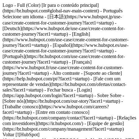
Logo - Full (Color) [Ir para o conteúdo principal]
(https://br.hubspot.com#global-nav-main-content) - Português
Selecione um idioma - [日本語](https://www.hubspot.jp/use-
case/create-content-for-customer-journey?facet1=startup) -
[Deutsch](https://www.hubspot.de/use-case/create-content-for-
customer-journey?facet1=startup) - [English]
(https://www.hubspot.com/use-case/create-content-for-customer-
journey?facet1=startup) - [Español](https://www.hubspot.es/use-
case/create-content-for-customer-journey?facet1=startup) -
[Português](https://br.hubspot.com/use-case/create-content-for-
customer-journey?facet1=startup) - [Français]
(https://www.hubspot.fr/use-case/create-content-for-customer-
journey?facet1=startup) - Alto contraste - [Suporte ao cliente]
(https://help.hubspot.com/pt/?facet1=startup) - [Fale com um
representante de vendas](https://br.hubspot.com/ofertas/contact-
sales?facet1=startup)
- Fechar busca - [Login]
(https://app.hubspot.com/login?facet1=startup) - Sobre Sobre -
[Sobre nós](https://br.hubspot.com/our-story?facet1=startup) -
[Trabalhe conosco](https://www.hubspot.com/careers?
facet1=startup) - [Entre em contato conosco]
(https://br.hubspot.com/company/contact?facet1=startup) - [Relações
com investidores](https://ir.hubspot.com/) - [Equipe de gestão]
(https://br.hubspot.com/company/management?facet1=startup)
Voltar [![HubSpot]