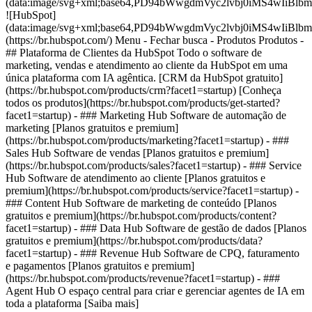
(data:image/svg+xml;base64,PD94bWwgdmVyc2lvbj0iM
![HubSpot]
(data:image/svg+xml;base64,PD94bWwgdmVyc2lvbj0iM
(https://br.hubspot.com/) Menu - Fechar busca
- Produtos Produtos -
## Plataforma de Clientes da HubSpot Todo o software de
marketing, vendas e atendimento ao cliente da HubSpot em uma
única plataforma com IA agêntica. [CRM da HubSpot gratuito]
(https://br.hubspot.com/products/crm?facet1=startup) [Conheça
todos os produtos](https://br.hubspot.com/products/get-started?
facet1=startup)
- ### Marketing Hub Software de automação de
marketing [Planos gratuitos e premium]
(https://br.hubspot.com/products/marketing?facet1=startup) - ###
Sales Hub Software de vendas [Planos gratuitos e premium]
(https://br.hubspot.com/products/sales?facet1=startup) - ### Service
Hub Software de atendimento ao cliente [Planos gratuitos e
premium](https://br.hubspot.com/products/service?facet1=startup) -
### Content Hub Software de marketing de conteúdo [Planos
gratuitos e premium](https://br.hubspot.com/products/content?
facet1=startup) - ### Data Hub Software de gestão de dados [Planos
gratuitos e premium](https://br.hubspot.com/products/data?
facet1=startup) - ### Revenue Hub Software de CPQ, faturamento
e pagamentos [Planos gratuitos e premium]
(https://br.hubspot.com/products/revenue?facet1=startup) - ###
Agent Hub O espaço central para criar e gerenciar agentes de IA em
toda a plataforma [Saiba mais]