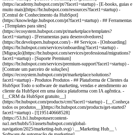
(https://academy.hubspot.com/pt/?facet1=startup) - [E-books, guias e
muito mais](https://br.hubspot.com/resources?facet1=startup) -
[Central de Conhecimento da HubSpot]
(https://knowledge.hubspot.com/pt?facet1=startup) - ## Ferramentas
- [Templates para sites]
(https://ecosystem.hubspot.com/pt/marketplace/templates?
facet1=startup) - [Ferramentas para desenvolvedores]
(https://br.developers.hubspot.com/) - ## Serviços - [Onboarding]
(https://br.hubspot.com/services/onboarding?facet1=startup) -
[Migração](https://br.hubspot.com/services/professional/migrations?
facet1=startup) - [Suporte Premium]
(https://br.hubspot.com/services/premium-support?facet1=startup) -
[Contrate um parceiro de soluções]
(https://ecosystem.hubspot.com/pt/marketplace/solutions?
facet1=startup)
- Produtos Produtos - ## Plataforma de Clientes da HubSpot Todo o software de marketing, vendas e atendimento ao cliente da HubSpot em uma única plataforma com IA agêntica. - [__CRM da HubSpot gratuito__](https://br.hubspot.com/products/crm?facet1=startup) - [__Conheça todos os produtos__](https://br.hubspot.com/products/get-started?facet1=startup) - [![195140668528](https://53.fs1.hubspotusercontent-na1.net/hubfs/53/assets/hubspot.com/global-navigation/2025/marketing-hub.svg) \ __Marketing Hub__ \ Software de automação de marketing](https://br.hubspot.com/products/marketing?facet1=startup) - [![195146645596](https://53.fs1.hubspotusercontent-na1.net/hubfs/53/assets/hubspot.com/global-navigation/2025/sales-hub.svg) \ __Sales Hub__ \ Software de vendas](https://br.hubspot.com/products/sales?facet1=startup) - [![195140668527](https://53.fs1.hubspotusercontent-na1.net/hubfs/53/assets/hubspot.com/global-navigation/2025/service-hub.svg) \ __Service Hub__ \ Software de atendimento ao cliente](https://br.hubspot.com/products/service?facet1=startup) - [![195140649745](https://53.fs1.hubspotusercontent-na1.net/hubfs/53/assets/hubspot.com/global-navigation/2025/content-hub.svg) \ __Content Hub__ \ Software de marketing de conteúdo](https://br.hubspot.com/products/content?facet1=startup) - [![195289608884](https://53.fs1.hubspotusercontent-na1.net/hubfs/53/assets/hubspot.com/global-navigation/2025/data-hub.svg) \ __Data Hub__ \ Software de gestão de dados](https://br.hubspot.com/products/data?facet1=startup) - [![195140609672](https://53.fs1.hubspotusercontent-na1.net/hubfs/53/assets/hubspot.com/global-navigation/2025/commerce-hub.svg) \ __Revenue Hub__ \ Software de CPQ, faturamento e pagamentos](https://br.hubspot.com/products/revenue?facet1=startup) - [![ProductIcons_AgentHub_Icon_Orange](https://53.fs1.hubspotusercontent-na1.net/hubfs/53/assets/webteam-cms-portal/images/breeze/ProductIcons_AgentHub_Icon_Orange.svg) \ __Agent Hub__ \ O espaço central para criar e gerenciar agentes de IA em toda a plataforma](https://br.hubspot.com/products/artificial-intelligence?facet1=startup) - [![188619147390](https://53.fs1.hubspotusercontent-na1.net/hubfs/53/assets/hubspot.com/global-navigation/help-me-choose-tool.svg) \ __Precisa de ajuda para escolher?__ \ Responda algumas perguntas e nós te ajudaremos a achar os produtos ideais para o seu negócio.](https://br.hubspot.com/products/help-me-choose?facet1=startup) - [![195140649746](https://53.fs1.hubspotusercontent-na1.net/hubfs/53/assets/hubspot.com/global-navigation/2025/small-business.svg) \ __Pacote para pequenas empresas__ \ A edição Starter de cada produto, desenvolvida para startups e pequenas empresas](https://br.hubspot.com/products/crm/starter?facet1=startup) - [![210646671655](https://53.fs1.hubspotusercontent-na1.net/hubfs/53/assets/hubspot.com/global-navigation/2025/aeo.svg) \ __AEO (Beta)__ \ Ferramentas de otimização para mecanismos de resposta que rastreiam e melhoram a visibilidade da sua marca nos resultados de IA.](https://br.hubspot.com/products/aeo?facet1=startup) - [![195140649747](https://53.fs1.hubspotusercontent-na1.net/hubfs/53/assets/hubspot.com/global-navigation/2025/app-marketplace.svg) \ __HubSpot Marketplace__ \ Conecte seus aplicativos favoritos à HubSpot](https://ecosystem.hubspot.com/pt/marketplace/apps?facet1=startup) - Soluções Soluções - Por tipo de uso - ## Marketing - [Gere leads](https://br.hubspot.com/use-case/drive-revenue-high-quality-leads?facet1=startup) - [Automatize o marketing](https://br.hubspot.com/use-case/maximize-efficiency-ai-automation?facet1=startup) - ## Vendas - [Crie pipelines](https://br.hubspot.com/use-case/build-sales-pipeline?facet1=startup) - [Fechar negócios](https://br.hubspot.com/use-case/close-more-deals?facet1=startup) - ## Atendimento ao cliente - [Expanda o suporte](https://br.hubspot.com/use-case/scale-customer-service-support?facet1=startup) - [Melhore a retenção](https://br.hubspot.com/use-case/drive-customer-satisfaction?facet1=startup) - ## Conteúdo - [Crie conteúdo](https://br.hubspot.com/use-case/create-content-for-customer-journey?facet1=startup) - [Gerencie conteúdo](https://br.hubspot.com/use-case/manage-content?facet1=startup) - ## Startups e pequenas empresas - [Encontre e alcance clientes](https://br.hubspot.com/use-case/find-and-reach-customers?facet1=startup) - [Aumente as vendas e receba pagamentos](https://br.hubspot.com/use-case/grow-sales-and-get-paid-faster?facet1=startup) - [Organize os dados do cliente](https://br.hubspot.com/use-case/understand-and-organize-customer-data?facet1=startup) - ## Inteligência artificial - [Resolva dúvidas de seus clientes 24/7](https://br.hubspot.com/products/artificial-intelligence/ai-customer-service-agent?facet1=startup) - [Automatize a prospecção de vendas](https://br.hubspot.com/products/sales/ai-prospecting-agent?facet1=startup) - [Faça uma análise mais rápida de seus clientes](https://br.hubspot.com/products/artificial-intelligence/ai-data-agent?facet1=startup) - Por tamanho da equipe - ## Por tamanho da equipe - ![195309752641](https://53.fs1.hubspotusercontent-na1.net/hub/53/hubfs/assets/hubspot.com/global-navigation/2025/Small%20Businesses%20%26%20Start%20ups.webp?width=1035&height=450&name=Small%20Businesses%20%26%20Start%20ups.webp) ### Para pequenas empresas e startups A Plataforma de Clientes Starter da HubSpot ajuda sua startup ou pequena empresa em crescimento a encontrar e conquistar clientes desde o primeiro dia. [Saiba mais sobre a Plataforma de Clientes Starter da HubSpot](https://br.hubspot.com/products/crm/starter?facet1=startup) - ![195309752642](https://53.fs1.hubspotusercontent-na1.net/hub/53/hubfs/assets/hubspot.com/global-navigation/2025/Enterprise.webp?width=1035&height=450&name=Enterprise.webp) ### Para grandes empresas A Plataforma de Clientes Enterprise integrada da HubSpot é poderosa e fácil de usar. [Saiba mais sobre a Plataforma de Clientes Enterprise da HubSpot](https://br.hubspot.com/products/crm/enterprise?facet1=startup) - Por que a HubSpot? - ## Por que a HubSpot? - ![195309752643](https://53.fs1.hubspotusercontent-na1.net/hub/53/hubfs/assets/hubspot.com/global-navigation/2025/Why%20Choose%20HubSpot.webp?width=1035&height=450&name=Why%20Choose%20HubSpot.webp) ### Por que escolher a HubSpot? Depois de apenas um ano, os clientes da HubSpot adquirem 129% mais leads, fecham 36% mais negócios e observam uma melhoria de 37% nas taxas de fechamento de tickets. [Saiba mais sobre o que diferencia a solução da HubSpot](https://br.hubspot.com/why-choose-hubspot?facet1=startup) - ![195303448595](https://53.fs1.hubspotusercontent-na1.net/hub/53/hubfs/assets/hubspot.com/global-navigation/2025/Case%20Studies.webp?width=1035&height=450&name=Case%20Studies.webp) ### Estudos de caso Conheça empresas como a sua em todo o mundo que usam a HubSpot para unir suas equipes, capacitar seus negócios e crescer melhor. [Veja todos os estudos de caso](https://br.hubspot.com/case-studies?facet1=startup) - ![191228329371](https://53.fs1.hubspotusercontent-na1.net/hub/53/hubfs/spotlight_resized_518x225.png?width=518&height=225&name=spotlight_resized_518x225.png) ### Spotlight: atualizações de produtos Saiba mais sobre os lançamentos e anúncios de produtos da HubSpot nesta vitrine semestral de produtos. [Veja as atualizações de nossos produtos](https://br.hubspot.com/spotlight?facet1=startup) - [Preços](https://br.hubspot.com/pricing/content?facet1=startup) - Recursos Recursos - ## Link em destaque - [Spotlight: atualizações de produtos](https://br.hubspot.com/spotlight?facet1=startup) - [Novidades na HubSpot](https://br.hubspot.com/new?facet1=startup) - [Por que escolher a HubSpot?](https://br.hubspot.com/why-choose-hubspot?facet1=startup) - [Sustentabilidade \ EN](https://www.hubspot.com/sustainability?facet1=startup) - ## Comunidade e eventos - [Evento UNBOUND](https://unbound.hubspot.com/) - [Webinares](https://br.hubspot.com/resources/webinar#resource-library-page-headers) - [Comunidade HubSpot](https://community.hubspot.com/) - [Grupos de Usuários da HubSpot \ EN](https://www.hubspot.com/hubspot-user-groups?facet1=startup) - ## Parceiros - [Programa de Parceiros de Soluções](https://br.hubspot.com/partners/solutions?facet1=startup) - [Programa de Parceiros Afiliados](https://br.hubspot.com/partners/affiliates?facet1=startup) - ## Educação - [O Manual do Loop Marketing](https://br.hubspot.com/loop-marketing?facet1=startup) - [O que é inbound marketing?](https://br.hubspot.com/inbound-marketing?facet1=startup) - [Blogs da HubSpot](https://br.hubspot.com/blog?facet1=startup) - [Cursos e certificações gratuitos](https://academy.hubspot.com/pt/?facet1=startup) - [E-books, guias e muito mais](https://br.hubspot.com/resources?facet1=startup) - [Central de Conhecimento da HubSpot](https://knowledge.hubspot.com/pt?facet1=startup) - ## Ferramentas - [Templates para sites](https://ecosystem.hubspot.com/pt/marketplace/templates?facet1=startup) - [Ferramentas para desenvolvedores](https://br.developers.hubspot.com/) - ## Serviços - [Onboarding](https://br.hubspot.com/services/onboard