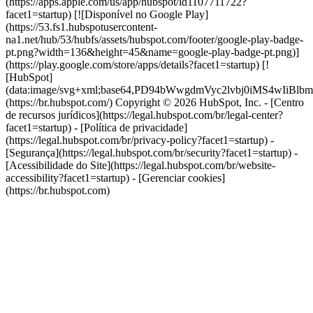
(https://apps.apple.com/us/app/hubspot/id1107711722?
facet1=startup) [![Disponível no Google Play]
(https://53.fs1.hubspotusercontent-
na1.net/hub/53/hubfs/assets/hubspot.com/footer/google-play-badge-
pt.png?width=136&height=45&name=google-play-badge-pt.png)]
(https://play.google.com/store/apps/details?facet1=startup) [!
[HubSpot]
(data:image/svg+xml;base64,PD94bWwgdmVyc2lvbj0i
(https://br.hubspot.com/) Copyright © 2026 HubSpot, Inc. - [Centro
de recursos jurídicos](https://legal.hubspot.com/br/legal-center?
facet1=startup) - [Política de privacidade]
(https://legal.hubspot.com/br/privacy-policy?facet1=startup) -
[Segurança](https://legal.hubspot.com/br/security?facet1=startup) -
[Acessibilidade do Site](https://legal.hubspot.com/br/website-
accessibility?facet1=startup) - [Gerenciar cookies]
(https://br.hubspot.com)