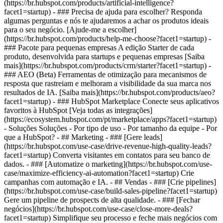
(https://br.hubspot.com/products/artificial-intelligence?
facet1=startup) - ### Precisa de ajuda para escolher? Responda
algumas perguntas e nós te ajudaremos a achar os produtos ideais
para o seu negócio. [Ajude-me a escolher]
(https://br.hubspot.com/products/help-me-choose?facet1=startup)
-
### Pacote para pequenas empresas A edição Starter de cada
produto, desenvolvida para startups e pequenas empresas [Saiba
mais](https://br.hubspot.com/products/crm/starter?facet1=startup) -
### AEO (Beta) Ferramentas de otimização para mecanismos de
resposta que rastreiam e melhoram a visibilidade da sua marca nos
resultados de IA. [Saiba mais](https://br.hubspot.com/products/aeo?
facet1=startup) - ### HubSpot Marketplace Conecte seus aplicativos
favoritos à HubSpot [Veja todas as integrações]
(https://ecosystem.hubspot.com/pt/marketplace/apps?facet1=startup)
- Soluções Soluções - Por tipo de uso - Por tamanho da equipe - Por
que a HubSpot?
- ## Marketing - ### [Gere leads]
(https://br.hubspot.com/use-case/drive-revenue-high-quality-leads?
facet1=startup) Converta visitantes em contatos para seu banco de
dados. - ### [Automatize o marketing](https://br.hubspot.com/use-
case/maximize-efficiency-ai-automation?facet1=startup) Crie
campanhas com automação e IA. - ## Vendas - ### [Crie pipelines]
(https://br.hubspot.com/use-case/build-sales-pipeline?facet1=startup)
Gere um pipeline de prospects de alta qualidade. - ### [Fechar
negócios](https://br.hubspot.com/use-case/close-more-deals?
facet1=startup) Simplifique seu processo e feche mais negócios com