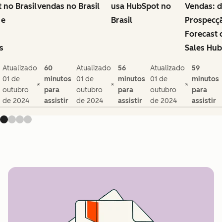
 no Brasil
vendas no Brasil
usa HubSpot no
Vendas: 
 e
Brasil
Prospecç
Forecast
s
Sales Hub
Atualizado
60
Atualizado
56
Atualizado
59
01 de
minutos
01 de
minutos
01 de
minutos
outubro
para
outubro
para
outubro
para
de 2024
assistir
de 2024
assistir
de 2024
assistir