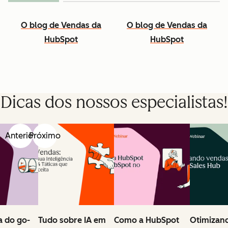
O blog de Vendas da
O blog de Vendas da
HubSpot
HubSpot
Dicas dos nossos especialistas!
Anterior
Próximo
 do go-
Tudo sobre IA em
Como a HubSpot
Otimizan