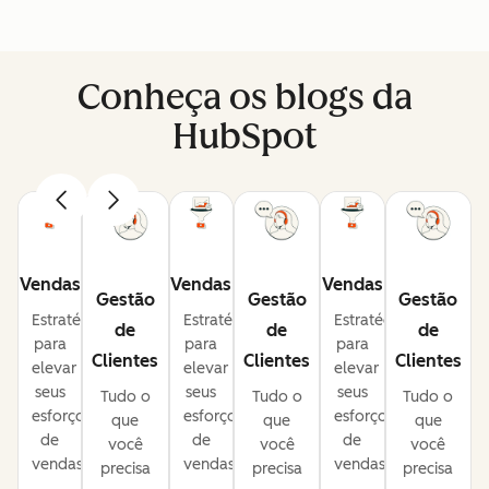
Conheça os blogs da
HubSpot
Vendas
Vendas
Vendas
Gestão
Gestão
Gestão
Estratégias
Estratégias
Estratégias
de
de
de
para
para
para
Clientes
Clientes
Clientes
elevar
elevar
elevar
seus
seus
seus
Tudo o
Tudo o
Tudo o
esforços
esforços
esforços
que
que
que
de
de
de
você
você
você
vendas.
vendas.
vendas.
precisa
precisa
precisa