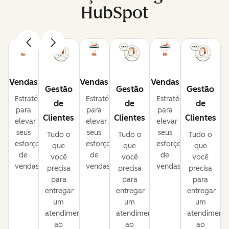
HubSpot
Vendas
Vendas
Vendas
Gestão
Gestão
Gestão
Estratégias
Estratégias
Estratégias
de
de
de
para
para
para
Clientes
Clientes
Clientes
elevar
elevar
elevar
seus
seus
seus
Tudo o
Tudo o
Tudo o
esforços
esforços
esforços
que
que
que
de
de
de
você
você
você
vendas.
vendas.
vendas.
precisa
precisa
precisa
para
para
para
entregar
entregar
entregar
um
um
um
atendimento
atendimento
atendiment
ao
ao
ao