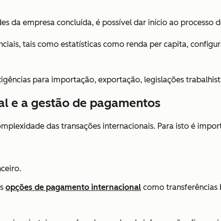
es da empresa concluída, é possível dar início ao processo 
iais, tais como estatísticas como renda per capita, configu
ências para importação, exportação, legislações trabalhist
nal e a gestão de pagamentos
plexidade das transações internacionais. Para isto é impor
ceiro.
as
opções de pagamento internacional
como transferências b