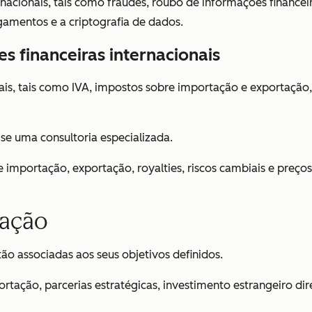
rnacionais, tais como fraudes, roubo de informações financei
amentos e a criptografia de dados.
s financeiras internacionais
iscais, tais como IVA, impostos sobre importação e exportaçã
se uma consultoria especializada.
 de importação, exportação, royalties, riscos cambiais e preç
zação
ão associadas aos seus objetivos definidos.
ção, parcerias estratégicas, investimento estrangeiro direto (