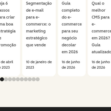
eja 6
Segmentação
Guia
Qual o
assos
de e-mail
completo
melhor
ara criar
para e-
do e-
CMS para
ma boa
commerce: o
commerce
e-
stratégia
marketing
para seu
commerc
e
estratégico
negócio
em 2026?
romoção
que vende
decolar
Guia
em 2026
atualizad
 de abril
10 de janeiro de
16 de junho
16 de junho
e 2023
2023
de 2026
de 2026