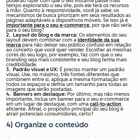
poderão fazer com que o seu visitante passe mais
tempo explorando o seu site, pois ele terá os recursos
à mão. Quanto à responsividade, você já sabe:
os
mecanismos de busca priorizam em seus resultados as
páginas adaptáveis a dispositivos móveis
. Se isso já é
importante para o seu e-commerce
, por que não seria
para o seu blog?
Layout do blog e da marca:
Os elementos do seu
layout devem combinar com a
identidade da sua
marca
para não deixar seu público confuso em relação
ao conceito que você quer vender.
Escolher as mesmas
cores do seu logo
, por exemplo, faz com que o seu
branding
seja mais consistente e seu blog tenha mais
credibilidade.
Padrão visual e UX:
É preciso manter um padrão
visual.
Use, no máximo, três fontes diferentes que
combinem entre si,
aplique a mesma formatação em
todos os espaços e defina um tamanho para todas as
imagens que serão postadas.
Banners em destaque:
Por último, mas não menos
importante,
inclua um banner para o seu e-commerce
em um lugar de destaque
, com uma
call-to-action
eficiente. Afinal, o propósito principal do seu blog é
atrair potenciais consumidores, certo?
4) Organize o conteúdo