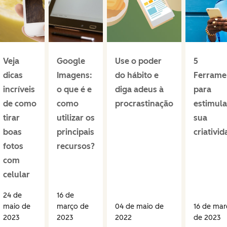
Veja
Google
Use o poder
5
dicas
Imagens:
do hábito e
Ferrame
incríveis
o que é e
diga adeus à
para
de como
como
procrastinação
estimula
tirar
utilizar os
sua
boas
principais
criativi
fotos
recursos?
com
celular
24 de
16 de
maio de
março de
04 de maio de
16 de mar
2023
2023
2022
de 2023