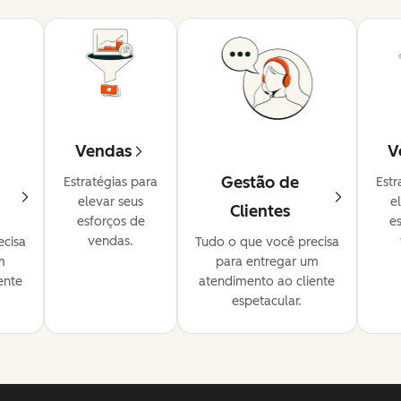
Vendas
V
Gestão de
Estratégias para
Estr
elevar seus
e
Clientes
esforços de
e
vendas.
ecisa
Tudo o que você precisa
m
para entregar um
ente
atendimento ao cliente
espetacular.