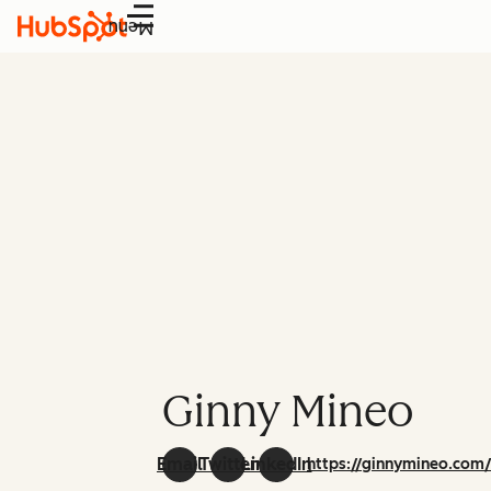
Menu
Ginny Mineo
Email
Twitter
LinkedIn
https://ginnymineo.com/