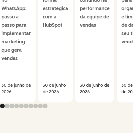
no
forma
contínuo na
para
WhatsApp:
estratégica
performance
orga
passo a
com a
da equipe de
e li
passo para
HubSpot
vendas
de d
implementar
seu 
marketing
vend
que gera
vendas
30 de junho de
30 de junho
30 de junho de
30 de
2026
de 2026
2026
de 20