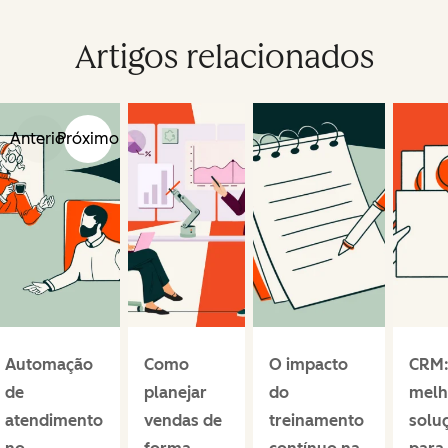
Artigos relacionados
Anterior
Próximo
Automação
Como
O impacto
CRM:
de
planejar
do
melh
atendimento
vendas de
treinamento
solu