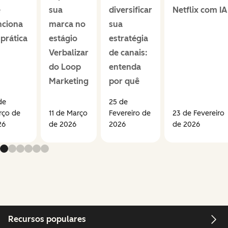
e
sua
diversificar
Netflix com IA
nciona
marca no
sua
 prática
estágio
estratégia
Verbalizar
de canais:
do Loop
entenda
Marketing
por quê
de
25 de
rço de
11 de Março
Fevereiro de
23 de Fevereiro
26
de 2026
2026
de 2026
Recursos populares