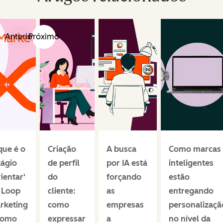
Anterior
Próximo
que é o
Criação
A busca
Como marcas
tágio
de perfil
por IA está
inteligentes
ientar'
do
forçando
estão
 Loop
cliente:
as
entregando
rketing
como
empresas
personalizaçã
como
expressar
a
no nível da