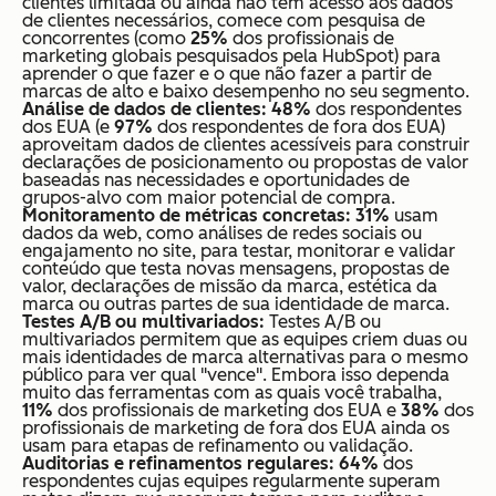
clientes limitada ou ainda não tem acesso aos dados
de clientes necessários, comece com pesquisa de
concorrentes (como
25%
dos profissionais de
marketing globais pesquisados pela HubSpot) para
aprender o que fazer e o que não fazer a partir de
marcas de alto e baixo desempenho no seu segmento.
Análise de dados de clientes:
48%
dos respondentes
dos EUA (e
97%
dos respondentes de fora dos EUA)
aproveitam dados de clientes acessíveis para construir
declarações de posicionamento ou propostas de valor
baseadas nas necessidades e oportunidades de
grupos-alvo com maior potencial de compra.
Monitoramento de métricas concretas:
31%
usam
dados da web, como análises de redes sociais ou
engajamento no site, para testar, monitorar e validar
conteúdo que testa novas mensagens, propostas de
valor, declarações de missão da marca, estética da
marca ou outras partes de sua identidade de marca.
Testes A/B ou multivariados:
Testes A/B ou
multivariados permitem que as equipes criem duas ou
mais identidades de marca alternativas para o mesmo
público para ver qual "vence". Embora isso dependa
muito das ferramentas com as quais você trabalha,
11%
dos profissionais de marketing dos EUA e
38%
dos
profissionais de marketing de fora dos EUA ainda os
usam para etapas de refinamento ou validação.
Auditorias e refinamentos regulares: 64%
dos
respondentes cujas equipes regularmente superam