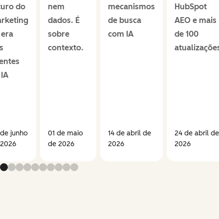
turo do
nem
mecanismos
HubSpot
rketing
dados. É
de busca
AEO e mais
 era
sobre
com IA
de 100
s
contexto.
atualizaçõe
entes
 IA
 de junho
01 de maio
14 de abril de
24 de abril de
 2026
de 2026
2026
2026