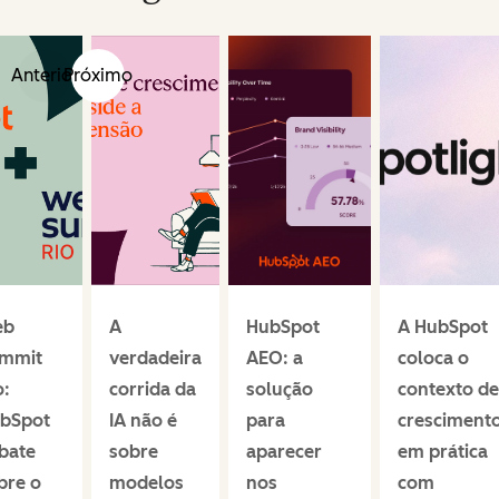
Anterior
Próximo
eb
A
HubSpot
A HubSpot
mmit
verdadeira
AEO: a
coloca o
o:
corrida da
solução
contexto de
bSpot
IA não é
para
cresciment
bate
sobre
aparecer
em prática
bre o
modelos
nos
com