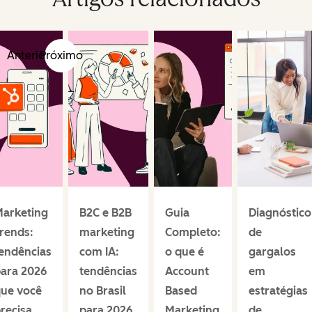
Anterior
Próximo
arketing
B2C e B2B
Guia
Diagnóstico
rends:
marketing
Completo:
de
endências
com IA:
o que é
gargalos
ara 2026
tendências
Account
em
ue você
no Brasil
Based
estratégias
recisa
para 2026
Marketing
de