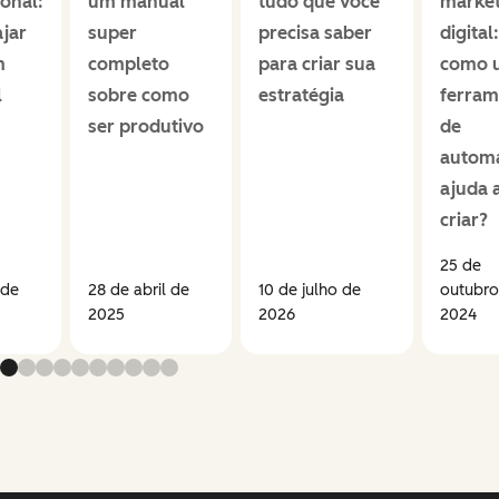
onal:
um manual
tudo que você
market
jar
super
precisa saber
digital:
m
completo
para criar sua
como 
l
sobre como
estratégia
ferram
ser produtivo
de
autom
ajuda 
criar?
25 de
 de
28 de abril de
10 de julho de
outubro
2025
2026
2024