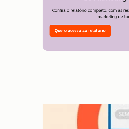
Confira o relatório completo, com as re
marketing de to
Quero acesso ao relatório