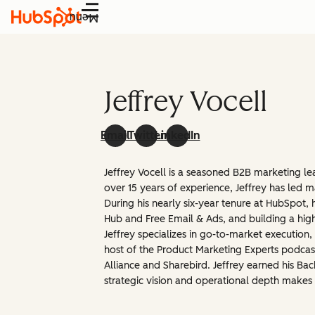
Menu
Jeffrey Vocell
Email
Twitter
LinkedIn
Jeffrey Vocell is a seasoned B2B marketing l
over 15 years of experience, Jeffrey has led
During his nearly six-year tenure at HubSpot, 
Hub and Free Email & Ads, and building a high
Jeffrey specializes in go-to-market execution
host of the Product Marketing Experts podca
Alliance and Sharebird. Jeffrey earned his B
strategic vision and operational depth makes 