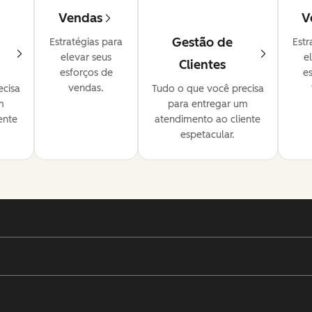
Vendas
V
Gestão de
Estratégias para
Estr
elevar seus
e
Clientes
esforços de
e
vendas.
ecisa
Tudo o que você precisa
m
para entregar um
ente
atendimento ao cliente
espetacular.