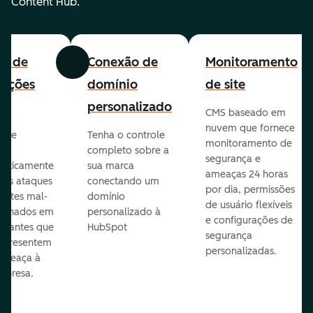
Content Hub.
all de
Conexão de
Monitoramento
Anterior
Avançar
cações
domínio
de site
personalizado
CMS baseado em
nuvem que fornece
te e
Tenha o controle
monitoramento de
va
completo sobre a
segurança e
aticamente
sua marca
ameaças 24 horas
veis ataques
conectando um
por dia, permissões
entes mal-
domínio
de usuário flexíveis
cionados em
personalizado à
e configurações de
te antes que
HubSpot
segurança
representem
personalizadas.
ameaça à
mpresa.