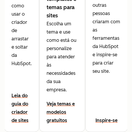
outras
como
temas para
pessoas
usar o
sites
criaram com
criador
Escolha um
as
de
tema e use
ferramentas
arrastar
como está ou
da HubSpot
e soltar
personalize
e inspire-se
da
para atender
para criar
HubSpot.
às
seu site.
necessidades
da sua
empresa.
Leia do
guia do
Veja temas e
criador
modelos
de sites
gratuitos
Inspire-se