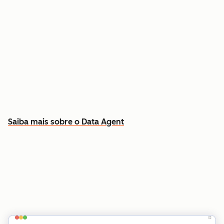
Responda a perguntas específicas sobre
qualquer contato ou empresa
Extraia insights dos dados do CRM, chamadas,
e-mails e documentos
Saiba quais contas priorizar e por quê
Saiba mais sobre o Data Agent