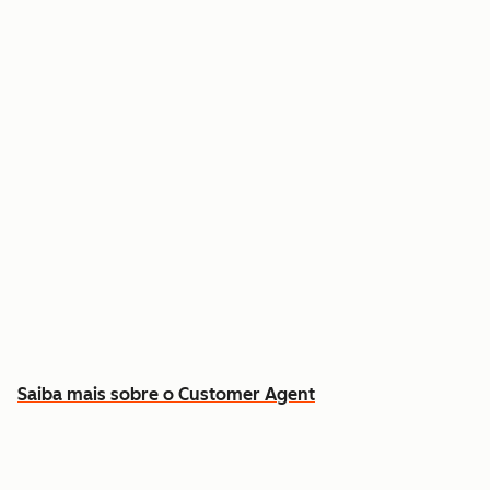
Resolva dúvidas comuns 24 horas por dia, 7
dias por semana
Busque respostas no histórico real de contatos
e contratos
Libere sua equipe para os casos que exigem
atendimento humano
Saiba mais sobre o Customer Agent