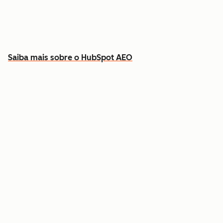
Descubra que conteúdo criar para preencher
as lacunas
Saiba mais sobre o HubSpot AEO