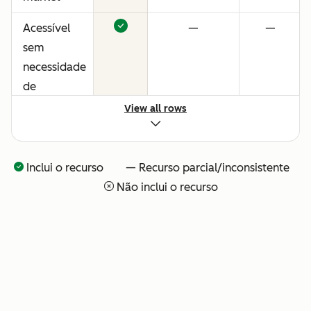
Acessível
—
—
sem
necessidade
de
consultores
View all rows
ou
configuração
técnica
Inclui o recurso — Recurso parcial/inconsistente
Não inclui o recurso
Visibilidade
—
—
total sobre
o que o seu
time de IA
está
fazendo