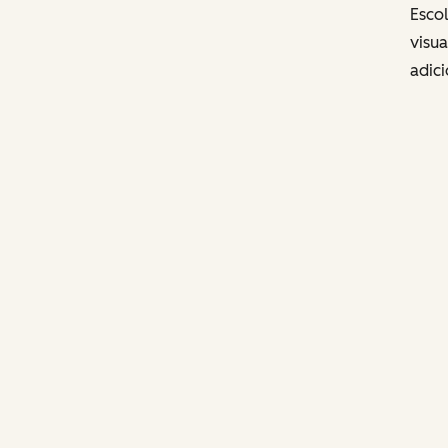
Esco
visua
adici