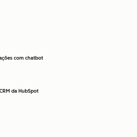
rações com chatbot
t CRM da HubSpot