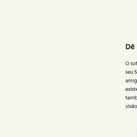
Dê 
O so
seu 
amigá
exist
tamb
visã