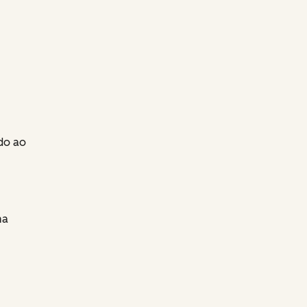
do ao
ma