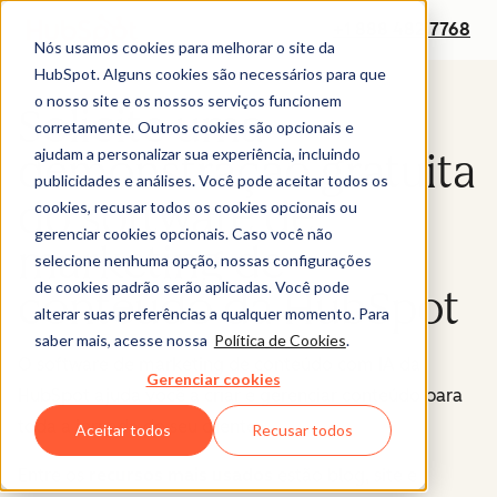
+1 888 482 7768
Nós usamos cookies para melhorar o site da
HubSpot. Alguns cookies são necessários para que
o nosso site e os nossos serviços funcionem
Solicite uma
corretamente. Outros cookies são opcionais e
ajudam a personalizar sua experiência, incluindo
demonstração gratuita
publicidades e análises. Você pode aceitar todos os
do software de
cookies, recusar todos os cookies opcionais ou
gerenciar cookies opcionais. Caso você não
marketing de
selecione nenhuma opção, nossas configurações
de cookies padrão serão aplicadas. Você pode
conteúdo da HubSpot
alterar suas preferências a qualquer momento. Para
saber mais, acesse nossa
Política de Cookies
.
O software de marketing de conteúdo com IA da
Gerenciar cookies
HubSpot ajuda você a criar e gerenciar conteúdo para
toda a jornada do seu cliente.
Aceitar todos
Recusar todos
Entre os
recursos mais usados
estão blog, site e