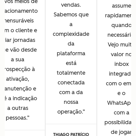
novos meios de
vendas.
assume
relacionamento
Sabemos que
rapidament
mensuráveis
a
quando
com o cliente e
complexidade
necessário.
criar jornadas
da
Vejo muito
que vão desde
plataforma
valor no
a sua
está
inbox
prospecção à
totalmente
integrado
ativação,
conectada
com o emai
manutenção e
com a da
e o
até a indicação
nossa
WhatsApp,
a outras
operação.
com a
pessoas.
possibilidad
de jogar
THIAGO PATRÍCIO