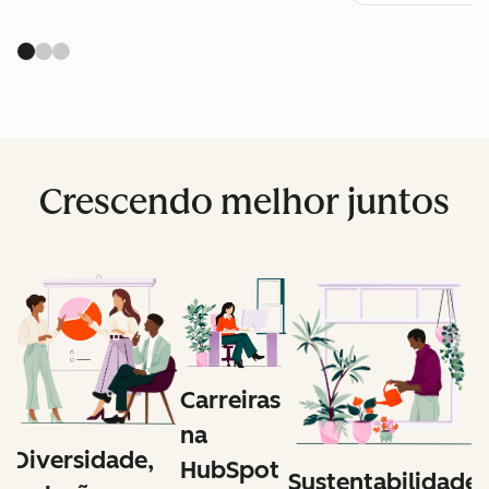
Crescendo melhor juntos
Carreiras
na
Diversidade,
HubSpot
e
Sustentabilidade