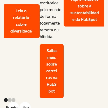
escritórios
sobre a
pelo mundo,
Leia o
sustentabilidad
de forma
relatório
e da HubSpot
totalmente
sobre
remota ou
diversidade
híbrida.
Saiba
mais
sobre
carrei
ras na
HubS
pot
Previous
Next