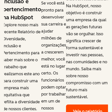
inclusão e
i
Se você está
Na HubSpot, nosso
pertencimento
pronto para
objetivo é construir
na HubSpot
desenvolver
uma empresa da qual
sua carreira e
Explore nosso mais
E
as gerações futuras
ajudar
recente Relatório de
r
vão se orgulhar. Isso
milhões de
Diversidade,
D
significa crescer de
organizações
Inclusão e
I
forma sustentável e
a crescerem
Pertencimento para
P
investir nas pessoas,
melhor, você
saber mais sobre o
s
o
nas comunidades e no
está no lugar
trabalho que
t
mundo. Saiba mais
certo. Os
realizamos este ano
r
sobre nosso
funcionários
para construir uma
p
m
compromisso com um
podem optar
empresa mais
e
futuro mais
por trabalhar
equitativa que
e
sustentável.
em um de
reflita a diversidade
r
nossos
de nossos clientes.
d
Veja o relatório