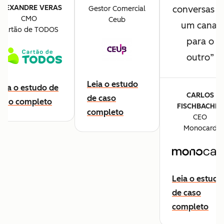
ALEXANDRE VERAS
conversas d
Gestor Comercial
CMO
Ceub
um canal
Cartão de TODOS
para o
outro
Leia o estudo
eia o estudo de
CARLOS
de caso
caso completo
FISCHBACHER
completo
CEO
Monocard
Leia o estudo
de caso
completo