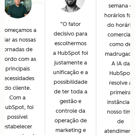
semana e
horários for
O fator
do horário
Começamos a
decisivo para
comercial,
criar as nossas
escolhermos
como de
jornadas de
a HubSpot foi
madrugada
acordo com as
justamente a
A IA da
principais
unificação e a
HubSpot
necessidades
possibilidade
resolve a
do cliente.
de ter toda a
primeira
Com a
gestão e
instância e
HubSpot, foi
controle da
nosso time
possível
operação de
de
estabelecer
marketing e
atendiment