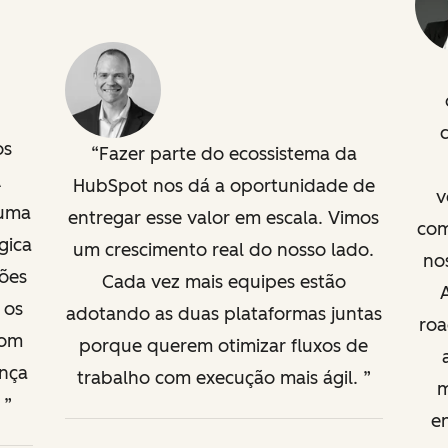
os
Fazer parte do ecossistema da
À
HubSpot nos dá a oportunidade de
v
 uma
entregar esse valor em escala. Vimos
com
gica
um crescimento real do nosso lado.
nos
ções
Cada vez mais equipes estão
 os
adotando as duas plataformas juntas
roa
com
porque querem otimizar fluxos de
ança
trabalho com execução mais ágil.
m
.
e