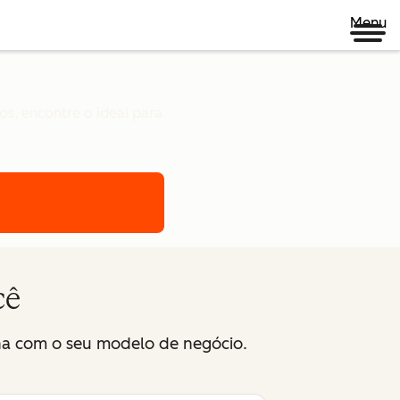
Menu
s, encontre o ideal para
cê
na com o seu modelo de negócio.