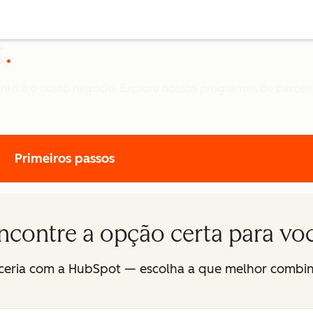
t
to é o nosso negócio. Explore nossos programas de parceiro
Primeiros passos
ncontre a opção certa para vo
rceria com a HubSpot — escolha a que melhor combi