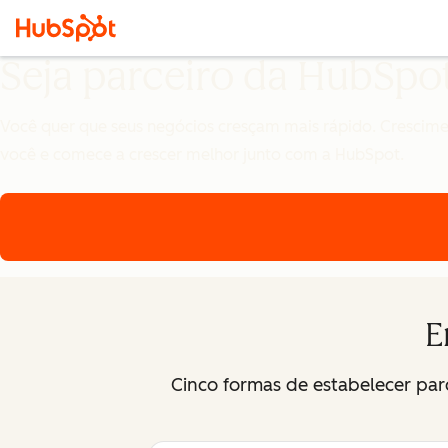
Seja parceiro da HubSpo
Você quer que seus negócios cresçam mais rápido. Crescimen
você e comece a crescer melhor junto com a HubSpot.
E
Cinco formas de estabelecer pa