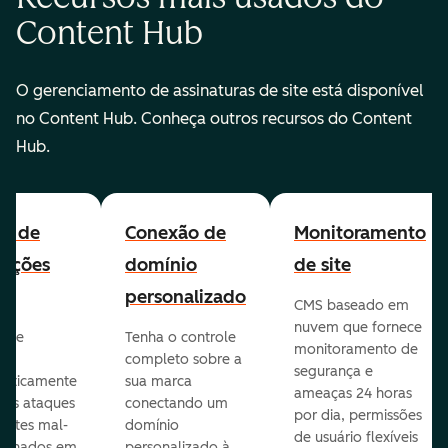
Content Hub
O gerenciamento de assinaturas de site está disponível
no Content Hub. Conheça outros recursos do Content
Hub.
all de
Conexão de
Monitoramento
cações
domínio
de site
personalizado
CMS baseado em
nuvem que fornece
te e
Tenha o controle
monitoramento de
va
completo sobre a
segurança e
aticamente
sua marca
ameaças 24 horas
veis ataques
conectando um
por dia, permissões
entes mal-
domínio
de usuário flexíveis
cionados em
personalizado à