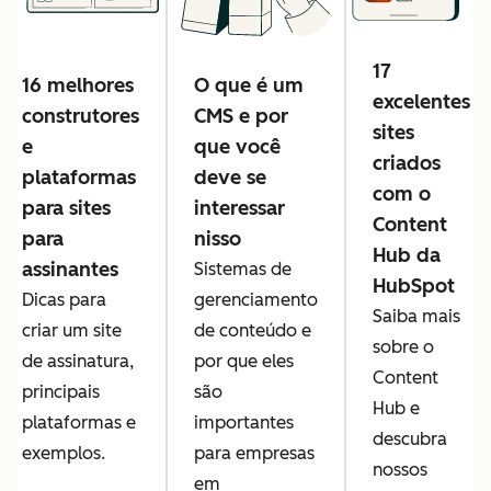
17
16 melhores
O que é um
excelentes
construtores
CMS e por
sites
e
que você
criados
plataformas
deve se
com o
para sites
interessar
Content
para
nisso
Hub da
assinantes
Sistemas de
HubSpot
Dicas para
gerenciamento
Saiba mais
criar um site
de conteúdo e
sobre o
de assinatura,
por que eles
Content
principais
são
Hub e
plataformas e
importantes
descubra
exemplos.
para empresas
nossos
em