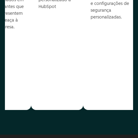
e configurações de
te antes que
HubSpot
segurança
representem
personalizadas.
ameaça à
mpresa.