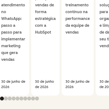
atendimento
vendas de
treinamento
solu
no
forma
contínuo na
para
WhatsApp:
estratégica
performance
orga
passo a
com a
da equipe de
e li
passo para
HubSpot
vendas
de d
implementar
seu 
marketing
vend
que gera
vendas
30 de junho de
30 de junho
30 de junho de
30 de
2026
de 2026
2026
de 20