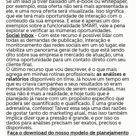
Se um lead já tiver baixado um e-book ou whitepaper,
por exemplo, essa oferta não será mais apresentada a
ele, e uma nova oferta será visualizada. Isso significa
que ele terá mais oportunidade de interação com o
conteúdo da sua empresa. E esse é apenas um dos
exemplos sobre a funcionalidade SMART, vale a pena
explorar e verificar as inúmeras oportunidades.
Social Inbox
- Com este recurso é possível lidar com
todas as demandas de publicação, interação e
monitoramento das redes sociais em um só lugar, ele
viabiliza um panorama geral de tudo que está sendo
dito sobre sua empresa e mercado de atuação, uma
ótima oportunidade para um contato direto com seu
cliente final.
O último recurso que vou descrever, é o que mais
agrega em minhas rotinas profissionais
: as análises e
relatórios
disponíveis
on time
. Já houve um tempo em
que eu criava campanhas e seus resultados só eram
mensurados muito depois de serem executadas, mas
essa não é mais a realidade, e hoje tudo que é
planejado já nasce com um propósito específico que
poderá ser quantificado e qualificado. É uma grande
adrenalina, confesso! Talvez essa seja uma das razões
de gostar tanto do marketing atual, mas isso também
implica dizer que a pressão é grande, e por isso os
dados para análises precisam ser exatos, precisos e
disponíveis.
Faça o download do nosso modelo de planejamento