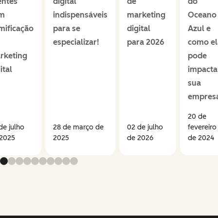
entes
digital
de
do
m
indispensáveis
marketing
Oceano
mificação
para se
digital
Azul e
especializar!
para 2026
como el
rketing
pode
ital
impacta
sua
empres
20 de
de julho
28 de março de
02 de julho
fevereiro
 2025
2025
de 2026
de 2024