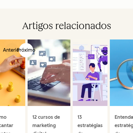
Artigos relacionados
Anterior
Próximo
mo
12 cursos de
13
Entenda
cantar
marketing
estratégias
estratég