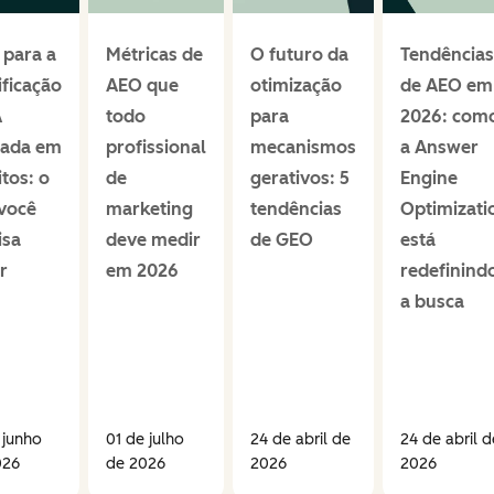
 para a
Métricas de
O futuro da
Tendências
ificação
AEO que
otimização
de AEO em
A
todo
para
2026: com
eada em
profissional
mecanismos
a Answer
itos: o
de
gerativos: 5
Engine
você
marketing
tendências
Optimizati
isa
deve medir
de GEO
está
r
em 2026
redefinind
a busca
 junho
01 de julho
24 de abril de
24 de abril d
026
de 2026
2026
2026