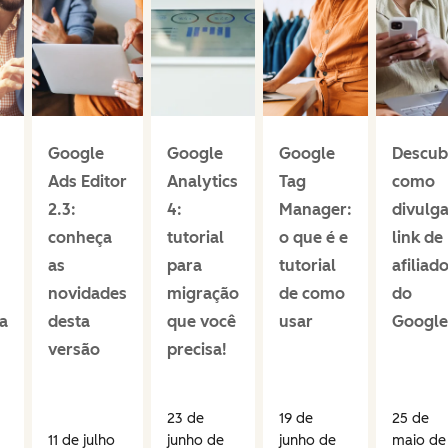
Google
Google
Google
Descub
Ads Editor
Analytics
Tag
como
2.3:
4:
Manager:
divulga
conheça
tutorial
o que é e
link de
as
para
tutorial
afiliad
novidades
migração
de como
do
a
desta
que você
usar
Google
versão
precisa!
23 de
19 de
25 de
11 de julho
junho de
junho de
maio de