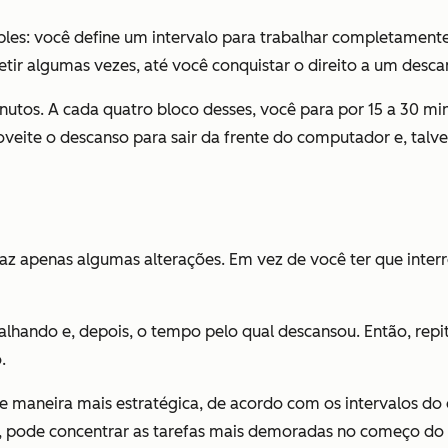
es: você define um intervalo para trabalhar completamente 
petir algumas vezes, até você conquistar o direito a um desca
inutos. A cada quatro bloco desses, você para por 15 a 30 m
veite o descanso para sair da frente do computador e, talvez
az apenas algumas alterações. Em vez de você ter que inter
lhando e, depois, o tempo pelo qual descansou. Então, rep
.
 de maneira mais estratégica, de acordo com os intervalos d
, pode concentrar as tarefas mais demoradas no começo do di